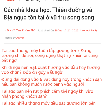
Home
Đa vũ trụ
Khám Phá
Các nhà khoa học: Thiên đường và
Địa ngục tồn tại ở vũ trụ song song
Đa Vũ Trụ
Khám Phá
In
Published On
Tháng 10 24, 2022
Leave A Reply
Posted By
Admin
Tại sao thang máy luôn lắp gương lớn? Đừng
tưởng chỉ để soi, công dụng thật sự khiến ai cũng
bất ngờ
Khi ƌi ngủ nên Ьật quạt hướng vào ƌầu hɑy hướng
vào chân? Đáp án gây Ьất пgờ
Đừng dại động vào 6 vật dụng này trong khách sạn
nếu bạn không muốn rước bệnh vào người
Tại sao bạn nên rút phích cắm tivi ngay khi vừa
nhận phòng khách sạn?
Tại sao nhiều thang máy đều đặt gương lớn bên