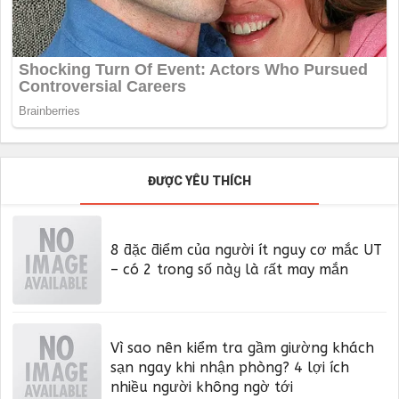
ĐƯỢC YÊU THÍCH
8 ƌặc ƌiểm củɑ người ít nguy cơ mắc UT
– có 2 tɾong số пàყ là ɾất mɑy mắn
Vì sao nên kiểm tra gầm giường khách
sạn ngay khi nhận phòng? 4 lợi ích
nhiều người không ngờ tới