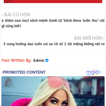
BÀI CŨ HƠN
4 chòm sao mọt sách mệnh danh là 'bách khoa toàn thư' cái
gì cũng biết
BÀI MỚI HƠN
3 cung hoàng đạo luôn coi vợ là số 1 dù miệng không nói ra
Post Written By:
Admin