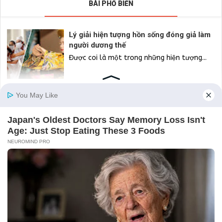
BÀI PHỔ BIẾN
Lý giải hiện tượng hồn sống đóng giả làm
người dương thế
Được coi là một trong những hiện tượng...
Mỗi con giáp 1 Thần Tài độ mệnh: Muốn
cầu tài lộc công danh vượng phát, chủ
động nắm bắt!
Mỗi con giáp lại có một vị Thần Tài độ...
Ý nghĩa thực sự đằng sau các số Thiên
thần 3, 33, 333 và 3333
Bạn có đang thắc mắc tại sao mình cứ...