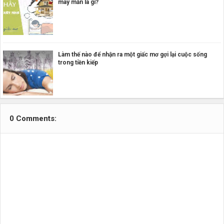
may mắn là gì?
Làm thế nào để nhận ra một giấc mơ gợi lại cuộc sống
trong tiền kiếp
0 Comments: