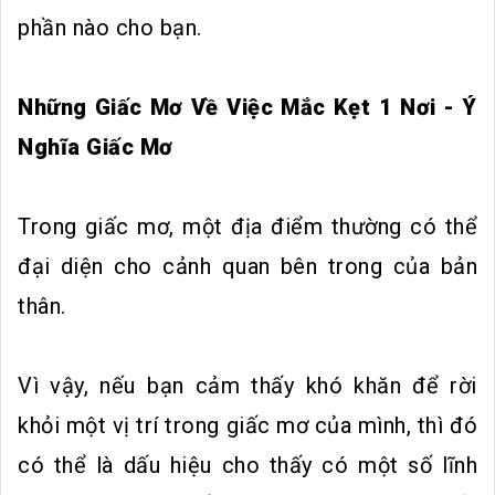
phần nào cho bạn.
Những Giấc Mơ Về Việc Mắc Kẹt 1 Nơi - Ý
Nghĩa Giấc Mơ
Trong giấc mơ, một địa điểm thường có thể
đại diện cho cảnh quan bên trong của bản
thân.
Vì vậy, nếu bạn cảm thấy khó khăn để rời
khỏi một vị trí trong giấc mơ của mình, thì đó
có thể là dấu hiệu cho thấy có một số lĩnh