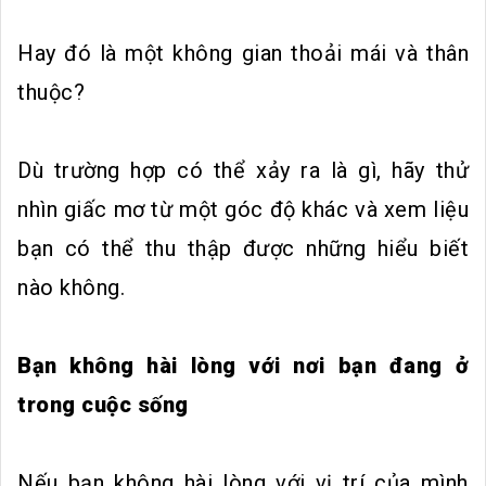
Hay đó là một không gian thoải mái và thân
thuộc?
Dù trường hợp có thể xảy ra là gì, hãy thử
nhìn giấc mơ từ một góc độ khác và xem liệu
bạn có thể thu thập được những hiểu biết
nào không.
Bạn không hài lòng với nơi bạn đang ở
trong cuộc sống
Nếu bạn không hài lòng với vị trí của mình