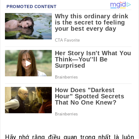
Hãy nhớ rằng điều quan trọng nhất là luôn