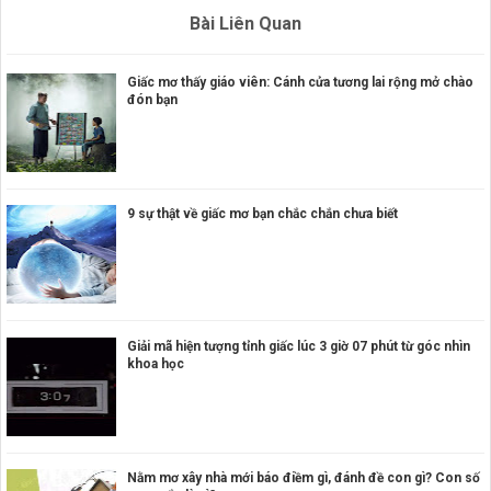
Bài Liên Quan
Giấc mơ thấy giáo viên: Cánh cửa tương lai rộng mở chào
đón bạn
9 sự thật về giấc mơ bạn chắc chắn chưa biết
Giải mã hiện tượng tỉnh giấc lúc 3 giờ 07 phút từ góc nhìn
khoa học
Nằm mơ xây nhà mới báo điềm gì, đánh đề con gì? Con số