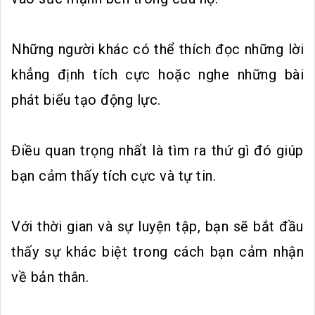
Những người khác có thể thích đọc những lời
khẳng định tích cực hoặc nghe những bài
phát biểu tạo động lực.
Điều quan trọng nhất là tìm ra thứ gì đó giúp
bạn cảm thấy tích cực và tự tin.
Với thời gian và sự luyện tập, bạn sẽ bắt đầu
thấy sự khác biệt trong cách bạn cảm nhận
về bản thân.