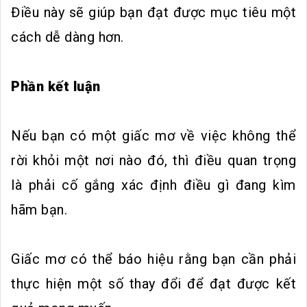
Điều này sẽ giúp bạn đạt được mục tiêu một
cách dễ dàng hơn.
Phần kết luận
Nếu bạn có một giấc mơ về việc không thể
rời khỏi một nơi nào đó, thì điều quan trọng
là phải cố gắng xác định điều gì đang kìm
hãm bạn.
Giấc mơ có thể báo hiệu rằng bạn cần phải
thực hiện một số thay đổi để đạt được kết