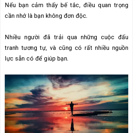
Nếu bạn cảm thấy bế tắc, điều quan trọng
cần nhớ là bạn không đơn độc.
Nhiều người đã trải qua những cuộc đấu
tranh tương tự, và cũng có rất nhiều nguồn
lực sẵn có để giúp bạn.