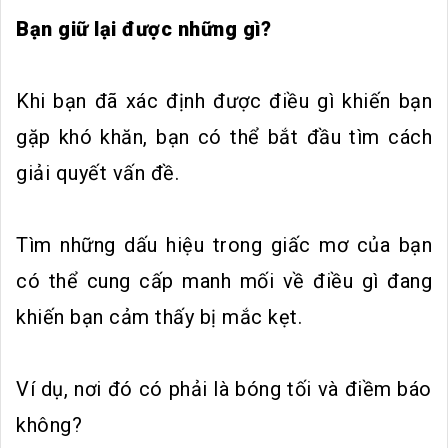
Bạn giữ lại được những gì?
Khi bạn đã xác định được điều gì khiến bạn
gặp khó khăn, bạn có thể bắt đầu tìm cách
giải quyết vấn đề.
Tìm những dấu hiệu trong giấc mơ của bạn
có thể cung cấp manh mối về điều gì đang
khiến bạn cảm thấy bị mắc kẹt.
Ví dụ, nơi đó có phải là bóng tối và điềm báo
không?