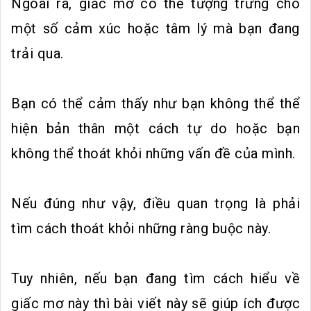
Ngoài ra, giấc mơ có thể tượng trưng cho
một số cảm xúc hoặc tâm lý mà bạn đang
trải qua.
Bạn có thể cảm thấy như bạn không thể thể
hiện bản thân một cách tự do hoặc bạn
không thể thoát khỏi những vấn đề của mình.
Nếu đúng như vậy, điều quan trọng là phải
tìm cách thoát khỏi những ràng buộc này.
Tuy nhiên, nếu bạn đang tìm cách hiểu về
giấc mơ này thì bài viết này sẽ giúp ích được