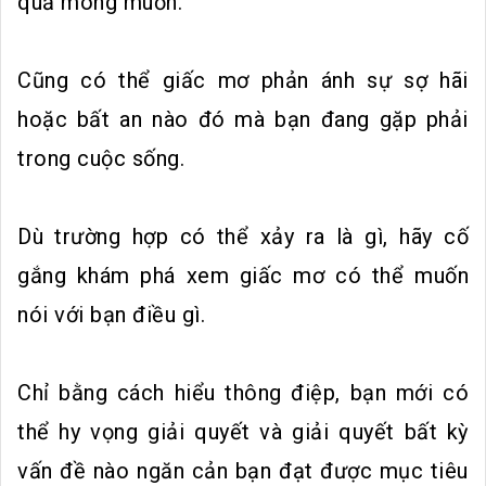
quả mong muốn.
Cũng có thể giấc mơ phản ánh sự sợ hãi
hoặc bất an nào đó mà bạn đang gặp phải
trong cuộc sống.
Dù trường hợp có thể xảy ra là gì, hãy cố
gắng khám phá xem giấc mơ có thể muốn
nói với bạn điều gì.
Chỉ bằng cách hiểu thông điệp, bạn mới có
thể hy vọng giải quyết và giải quyết bất kỳ
vấn đề nào ngăn cản bạn đạt được mục tiêu