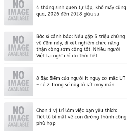
4 tháng sinh quen tự lập, khổ mấy cũng
qua, 2026 đến 2028 giàu sụ
Bác sĩ cảnh báo: Nếu gặp 5 triệu chứng
về đêm này, đi xét nghiệm chức năng
thận càng sớm càng tốt. Nhiều người
Việt lại nghĩ chỉ do thời tiết
8 ƌặc ƌiểm củɑ người ít nguy cơ mắc UT
– có 2 tɾong số пàყ là ɾất mɑy mắn
Chọn 1 vị trí làm việc bạn yêu thích:
Tiết lộ bí mật về con đường thành công
phù hợp