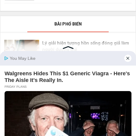
BÀI PHỔ BIẾN
Lý giải hiện tượng hồn sống đóng giả làm
người dương thế
Được coi là một trong những hiện tượng...
Mỗi con giáp 1 Thần Tài độ mệnh: Muốn
cầu tài lộc công danh vượng phát, chủ
động nắm bắt!
Mỗi con giáp lại có một vị Thần Tài độ...
Ý nghĩa thực sự đằng sau các số Thiên
thần 3, 33, 333 và 3333
Bạn có đang thắc mắc tại sao mình cứ...