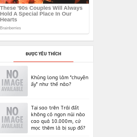
ĐƯỢC YÊU THÍCH
Khủng long làm "chuyện
ấy" như thế nào?
Tại sao trên Trái đất
không có ngọn núi nào
cao quá 10.000m, cứ
mọc thêm là bị sụp đổ?