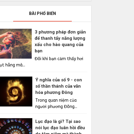
BÀI PHỔ BIẾN
3 phương pháp đơn giản
để thanh tẩy năng lượng
xấu cho hào quang của
bạn
Đôi khi bạn cảm thấy hơi
ụt hẫng mà...
Ý nghĩa của số 9 - con
số thần thánh của văn
hóa phương Đông
Trong quan niệm của
người phương Đông...
Lục đạo là gì? Tại sao
nói lục đạo luân hồi đều
do tâm niệm mà thành