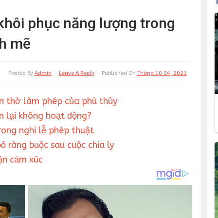
 khôi phục năng lượng trong
nh mẽ
Posted By
Admin
Leave A Reply
Published On
Tháng 10 04, 2021
àn thờ làm phép của phù thủy
n lại không hoạt động?
rong nghi lễ phép thuật
ỏ ràng buộc sau cuộc chia ly
ận cảm xúc