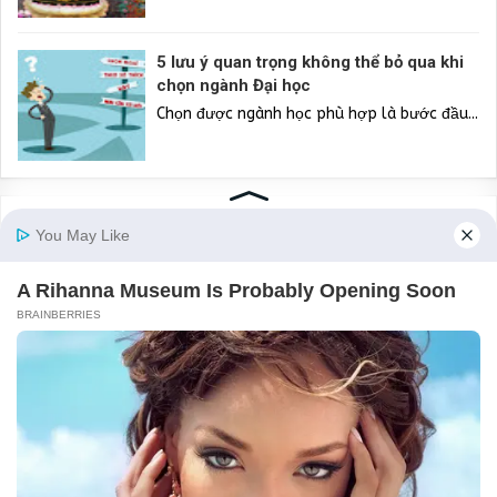
5 lưu ý quan trọng không thể bỏ qua khi
chọn ngành Đại học
Chọn được ngành học phù hợp là bước đầu...
About
Mỗi chúng ta đều chỉ là những linh hồn được đầu thai xuống Trái Đ
để học tập và tiến hóa tâm linh. Tôi hy vọng trang blog của tôi sẽ
giúp ích cho bạn và giúp bạn có được nơi chia sẻ cảm nhận và trải
nghiệm kỳ lạ, thế giới tâm linh giữa thời kỳ chuyển mình của hành
tinh sang kỷ nguyên ánh sáng.