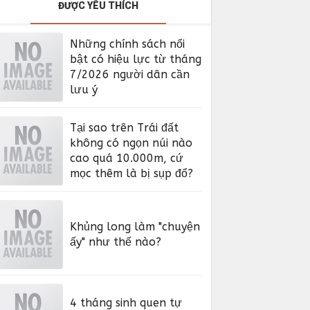
ĐƯỢC YÊU THÍCH
Những chính sách nổi
bật có hiệu lực từ tháng
7/2026 người dân cần
lưu ý
Tại sao trên Trái đất
không có ngọn núi nào
cao quá 10.000m, cứ
mọc thêm là bị sụp đổ?
Khủng long làm "chuyện
ấy" như thế nào?
4 tháng sinh quen tự