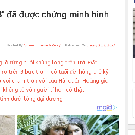
ứ 8" đã được chứng minh hình
Posted By
Admin
Leave A Reply
Published On
Tháng 8 17, 2021
 lồ từng nuôi khủng long trên Trái Đất
rõ trên 3 bức tranh có tuổi đời hàng thế kỷ
á voi chạm trán với tàu Hải quân Hoàng gia
i khổng lồ và người tí hon có thật
 tinh dưới lòng đại dương