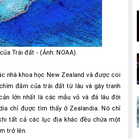
 của Trái đất - (Ảnh: NOAA).
các nhà khoa học New Zealand và được coi
chìm đắm của trái đất từ ​​lâu và gây tranh
 cản lớn nhất là các mẫu vỏ và đá lâu đời
dia chỉ được tìm thấy ở Zealandia. Nó chỉ
 khi tất cả các lục địa khác đều chứa một
m trở lên.