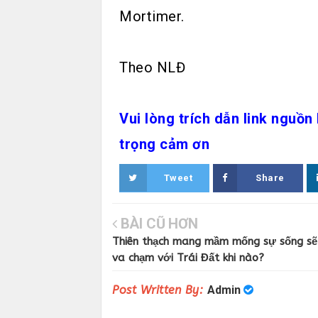
Mortimer.
Theo NLĐ
Vui lòng trích dẫn link nguồn 
trọng cảm ơn
Tweet
Share
BÀI CŨ HƠN
Thiên thạch mang mầm mống sự sống sẽ
va chạm với Trái Đất khi nào?
Post Written By:
Admin