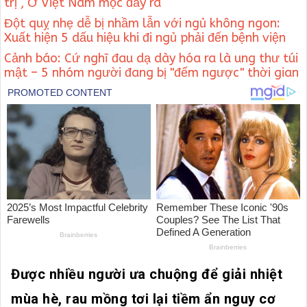
trị , Ở Việt Nam mọc đầy ra
Đột quỵ nhẹ dễ bị nhầm lẫn với ngủ không ngon:
Xuất hiện 5 dấu hiệu khi đi ngủ phải đến bệnh viện
Cảnh báo: Cứ nghĩ đau dạ dày hóa ra là ung thư túi
mật – 5 nhóm người đang bị "đếm ngược" thời gian
Được nhiều người ưa chuộng để giải nhiệt
mùa hè, rau mồng tơi lại tiềm ẩn nguy cơ