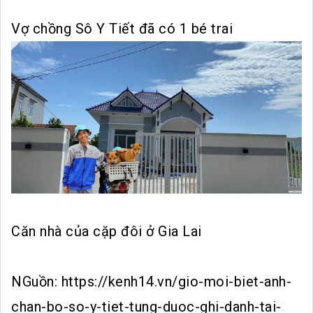
Vợ chồng Sô Y Tiết đã có 1 bé trai
Căn nhà của cặp đôi ở Gia Lai
NGuồn: https://kenh14.vn/gio-moi-biet-anh-
chan-bo-so-y-tiet-tung-duoc-ghi-danh-tai-