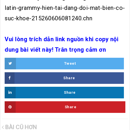
latin-grammy-hien-tai-dang-doi-mat-bien-co-
suc-khoe-215260606081240.chn
Vui lòng trích dẫn link nguồn khi copy nội
dung bài viết này! Trân trọng cảm ơn
Tweet
Share
Share
Share
BÀI CŨ HƠN