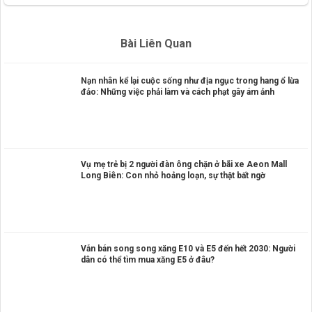
Bài Liên Quan
Nạn nhân kể lại cuộc sống như địa ngục trong hang ổ lừa
đảo: Những việc phải làm và cách phạt gây ám ảnh
Vụ mẹ trẻ bị 2 người đàn ông chặn ở bãi xe Aeon Mall
Long Biên: Con nhỏ hoảng loạn, sự thật bất ngờ
Vẫn bán song song xăng E10 và E5 đến hết 2030: Người
dân có thể tìm mua xăng E5 ở đâu?