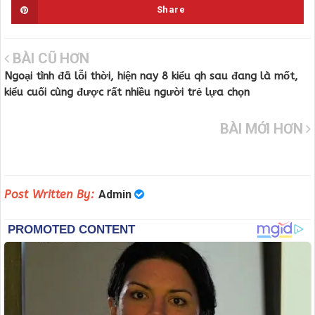
Share
BÀI CŨ HƠN
Ngoại tình đã lỗi thời, hiện nay 8 kiểu qh sau đang là mốt,
kiểu cuối cùng được rất nhiều người trẻ lựa chọn
BÀI MỚI HƠN
Post Written By:
Admin