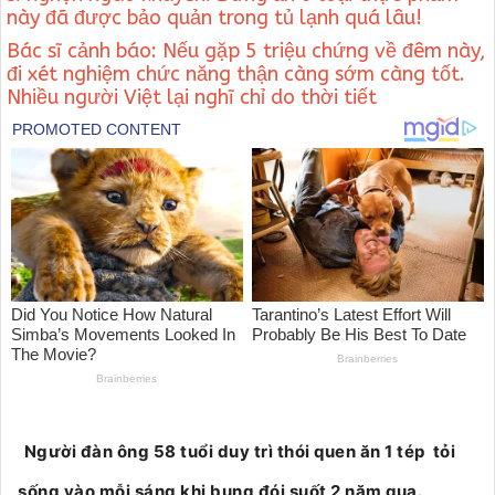
này đã được bảo quản trong tủ lạnh quá lâu!
Bác sĩ cảnh báo: Nếu gặp 5 triệu chứng về đêm này,
đi xét nghiệm chức năng thận càng sớm càng tốt.
Nhiều người Việt lại nghĩ chỉ do thời tiết
Người đàn ông 58 tuổi duy trì thói quen ăn 1 tép tỏi
sống vào mỗi sáng khi bụng đói suốt 2 năm qua.