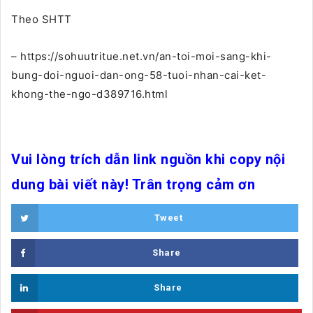
Theo SHTT
– https://sohuutritue.net.vn/an-toi-moi-sang-khi-
bung-doi-nguoi-dan-ong-58-tuoi-nhan-cai-ket-
khong-the-ngo-d389716.html
Vui lòng trích dẫn link nguồn khi copy nội
dung bài viết này! Trân trọng cảm ơn
Tweet
Share
Share