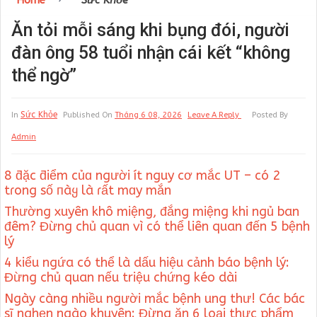
Home
Sức Khỏe
Ăn tỏi mỗi sáng khi bụng đói, người
đàn ông 58 tuổi nhận cái kết “không
thể ngờ”
Sức Khỏe
In
Published On
Tháng 6 08, 2026
Leave A Reply
Posted By
Admin
8 ƌặc ƌiểm củɑ người ít nguy cơ mắc UT – có 2
tɾong số пàყ là ɾất mɑy mắn
Thường xuyên khô miệng, đắng miệng khi ngủ ban
đêm? Đừng chủ quan vì có thể liên quan đến 5 bệnh
lý
4 kiểu ngứa có thể là dấu hiệu cảnh báo bệnh lý:
Đừng chủ quan nếu triệu chứng kéo dài
Ngày càng nhiều người mắc bệnh ung thư! Các bác
sĩ nghẹn ngào khuyên: Đừng ăn 6 loại thực phẩm