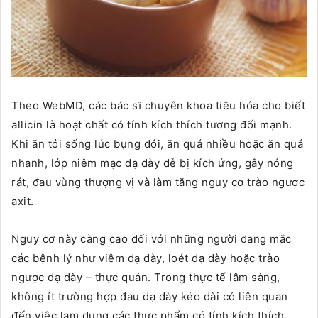
Theo WebMD, các bác sĩ chuyên khoa tiêu hóa cho biết
allicin là hoạt chất có tính kích thích tương đối mạnh.
Khi ăn tỏi sống lúc bụng đói, ăn quá nhiều hoặc ăn quá
nhanh, lớp niêm mạc dạ dày dễ bị kích ứng, gây nóng
rát, đau vùng thượng vị và làm tăng nguy cơ trào ngược
axit.
Nguy cơ này càng cao đối với những người đang mắc
các bệnh lý như viêm dạ dày, loét dạ dày hoặc trào
ngược dạ dày – thực quản. Trong thực tế lâm sàng,
không ít trường hợp đau dạ dày kéo dài có liên quan
đến việc lạm dụng các thực phẩm có tính kích thích