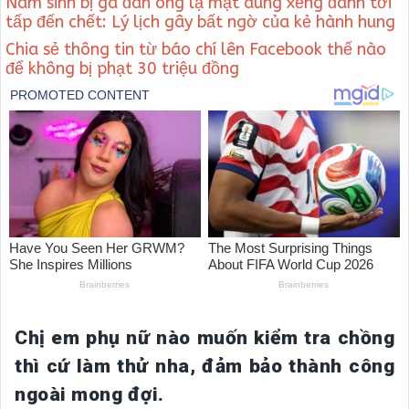
Nam sinh bị gã đàn ông lạ mặt dùng xẻng đánh tới
tấp đến chết: Lý lịch gây bất ngờ của kẻ hành hung
Chia sẻ thông tin từ báo chí lên Facebook thế nào
để không bị phạt 30 triệu đồng
Chị em phụ nữ nào muốn kiểm tra chồng
thì cứ làm thử nha, đảm bảo thành công
ngoài mong đợi.