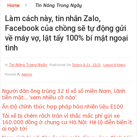
›
Home
Tin Nóng Trong Ngày
Làm cách này, tin nhắn Zalo,
Facebook của chồng sẽ tự động gửi
về máy vợ, lật tẩy 100% bí mật ngoại
tình
Tin Nóng Trong Ngày
In
Published On
Tháng 8 21, 2023
Leave A Reply
Posted By
Admin
Người đàn ông trúng 32 tỉ xổ số miền Nam, lãnh
tiền mặt… 'xem nhiều cỡ nào'
Ấn Độ chính thức hợp pháp hóa nhiên liệu E100
Tài xế bị chém rách trán vì thắc mắc phí gửi xe
160.000 đồng ở chung cư Hà Nội: Hé lộ diễn biến ít
ai ngờ tới