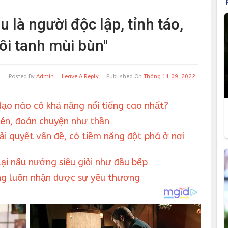
là người độc lập, tỉnh táo,
ôi tanh mùi bùn"
Posted By
Admin
Leave A Reply
Published On
Tháng 11 09, 2022
ạo nào có khả năng nổi tiếng cao nhất?
bén, đoán chuyện như thần
iải quyết vấn đề, có tiềm năng đột phá ở nơi
ại nấu nướng siêu giỏi như đầu bếp
ng luôn nhận được sự yêu thương