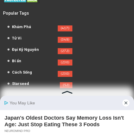
Popular Tags
Khám Phá
(417)
Tử Vi
(349)
Đại Kỷ Nguyên
(272)
Bí ẩn
(230)
Cách Sống
(230)
Starseed
(52)
Người Theo Dõi