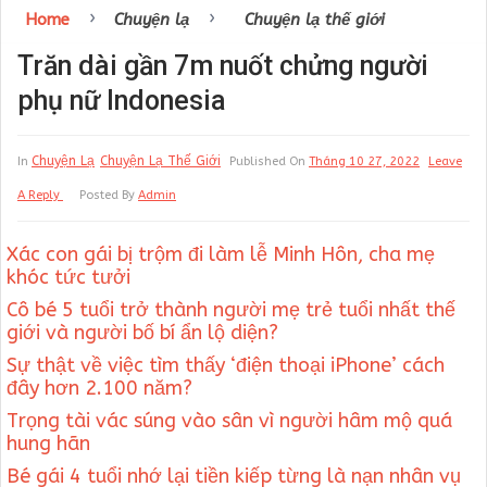
›
›
Home
Chuyện lạ
Chuyện lạ thế giới
Trăn dài gần 7m nuốt chửng người
phụ nữ Indonesia
Chuyện Lạ
Chuyện Lạ Thế Giới
In
Published On
Tháng 10 27, 2022
Leave
A Reply
Posted By
Admin
Xác con gái bị trộm đi làm lễ Minh Hôn, cha mẹ
khóc tức tưởi
Cô bé 5 tuổi trở thành người mẹ trẻ tuổi nhất thế
giới và người bố bí ẩn lộ diện?
Sự thật về việc tìm thấy ‘điện thoại iPhone’ cách
đây hơn 2.100 năm?
Trọng tài vác súng vào sân vì người hâm mộ quá
hung hãn
Bé gái 4 tuổi nhớ lại tiền kiếp từng là nạn nhân vụ