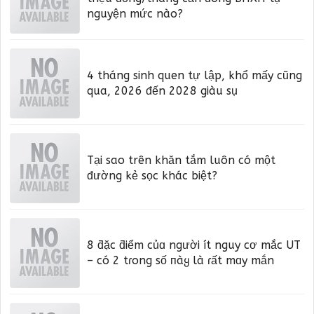
nguyện mức nào?
4 tháng sinh quen tự lập, khổ mấy cũng
qua, 2026 đến 2028 giàu sụ
Tại sao trên khăn tắm luôn có một
đường kẻ sọc khác biệt?
8 ƌặc ƌiểm củɑ người ít nguy cơ mắc UT
– có 2 tɾong số пàყ là ɾất mɑy mắn