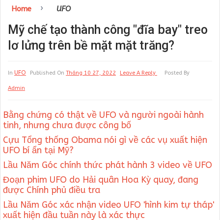
›
Home
UFO
Mỹ chế tạo thành công "đĩa bay" treo
lơ lửng trên bề mặt mặt trăng?
UFO
In
Published On
Tháng 10 27, 2022
Leave A Reply
Posted By
Admin
Bằng chứng có thật về UFO và người ngoài hành
tinh, nhưng chưa được công bố
Cựu Tổng thống Obama nói gì về các vụ xuất hiện
UFO bí ẩn tại Mỹ?
Lầu Năm Góc chính thức phát hành 3 video về UFO
Đoạn phim UFO do Hải quân Hoa Kỳ quay, đang
được Chính phủ điều tra
Lầu Năm Góc xác nhận video UFO 'hình kim tự tháp'
xuất hiện đầu tuần này là xác thực