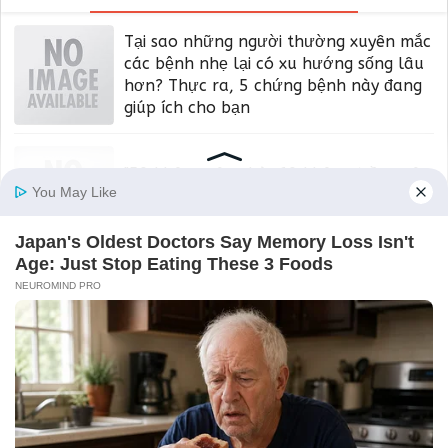
Tại sao những người thường xuyên mắc
các bệnh nhẹ lại có xu hướng sống lâu
hơn? Thực ra, 5 chứng bệnh này đang
giúp ích cho bạn
"50 không xây nhà, 60 không trồng cây,
70 không may áo" có ý nghĩa gì? Đừng
hiểu theo nghĩa đen
Đàn ông có những biểu hiện này có thể
làm tăng nguy cơ ngoại tình: Phụ nữ
đừng nên chủ quan
Thường xuyên khô miệng, đắng miệng
khi ngủ ban đêm? Đừng chủ quan vì có