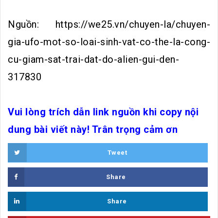
Nguồn: https://we25.vn/chuyen-la/chuyen-
gia-ufo-mot-so-loai-sinh-vat-co-the-la-cong-
cu-giam-sat-trai-dat-do-alien-gui-den-
317830
Vui lòng trích dẫn link nguồn khi copy nội
dung bài viết này! Trân trọng cảm ơn
Tweet
Share
Share