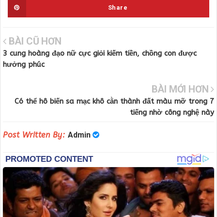
Share
BÀI CŨ HƠN
3 cung hoàng đạo nữ cực giỏi kiếm tiền, chồng con được
hưởng phúc
BÀI MỚI HƠN
Có thể hô biến sa mạc khô cằn thành đất màu mỡ trong 7
tiếng nhờ công nghệ này
Post Written By:
Admin