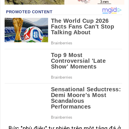
Bức "phù điêu" tự nhiên trên một tảng đá ở