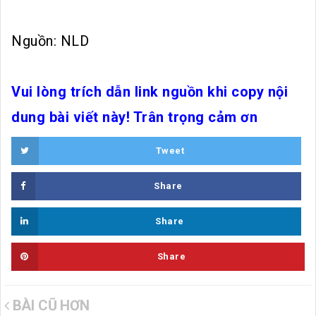
Nguồn: NLD
Vui lòng trích dẫn link nguồn khi copy nội
dung bài viết này! Trân trọng cảm ơn
Tweet
Share
Share
Share
BÀI CŨ HƠN