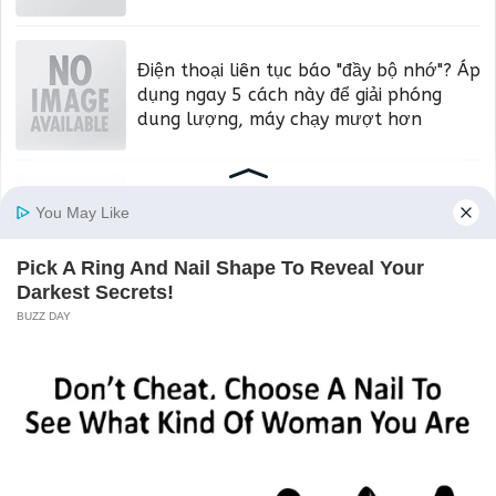
Điện thoại liên tục báo "đầy bộ nhớ"? Áp
dụng ngay 5 cách này để giải phóng
dung lượng, máy chạy mượt hơn
Loại quả “ngậm thuốc trừ sâu” nhiều
nhất, có cho cũng đừng ăn
BÀI PHỔ BIẾN
Lý giải hiện tượng hồn sống đóng giả làm
người dương thế
Được coi là một trong những hiện tượng...