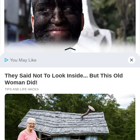
ĐƯỢC YÊU THÍCH
Luộc rau nên mở vung hay đậy vung
mới đúng? Hóa ra tất cả chúng ta đều
làm sai hết