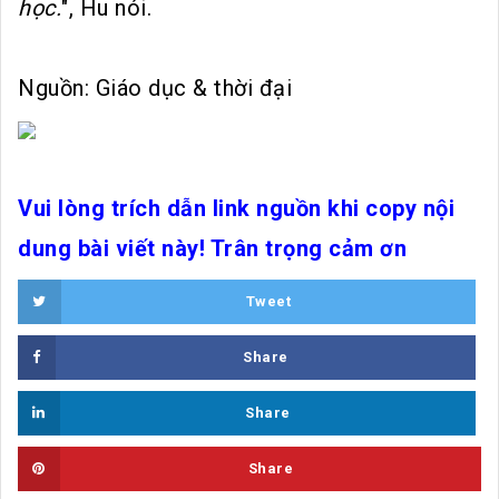
học.
", Hu nói.
Nguồn: Giáo dục & thời đại
Vui lòng trích dẫn link nguồn khi copy nội
dung bài viết này! Trân trọng cảm ơn
Tweet
Share
Share
Share