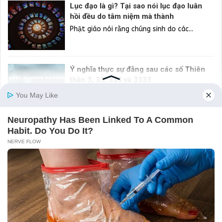
Lục đạo là gì? Tại sao nói lục đạo luân
hồi đều do tâm niệm mà thành
Phật giáo nói rằng chúng sinh do các...
Ý nghĩa thực sự đằng sau các số Thiên
thần 3, 33, 333 và 3333
Bạn có đang thắc mắc tại sao mình cứ...
Mỗi con giáp 1 Thần Tài độ mệnh: Muốn
cầu tài lộc công danh vượng phát, chủ
động nắm bắt!
Mỗi con giáp lại có một vị Thần Tài độ...
Hiểu Đúng Về 3 Loại: Tri Thức, Trí Tuệ Và
Trí Huệ
Trí tuệ là cái làm nên Con Người. Đó là...