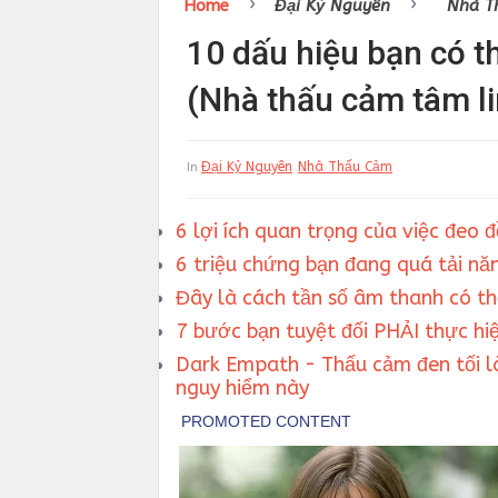
›
›
Home
Đại Kỷ Nguyên
Nhà T
10 dấu hiệu bạn có t
(Nhà thấu cảm tâm li
Đại Kỷ Nguyên
Nhà Thấu Cảm
In
6 lợi ích quan trọng của việc đeo 
6 triệu chứng bạn đang quá tải năn
Đây là cách tần số âm thanh có t
7 bước bạn tuyệt đối PHẢI thực hiệ
Dark Empath - Thấu cảm đen tối là
nguy hiểm này