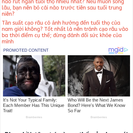
nào rút ngắn tuổi thọ nhiều nhất? Nếu muốn sống
lâu, bạn nên bỏ cái nào trước tiên sau tuổi trung
niên?
Tần suất cạo râu có ảnh hưởng đến tuổi thọ của
nam giới không? Tốt nhất là nên tránh cạo râu vào
ba thời điểm cụ thể; đừng đánh đổi sức khỏe của
mình