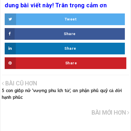
dung bài viết này! Trân trọng cảm ơn
Tweet
Share
Share
Share
BÀI CŨ HƠN
5 con giáp nữ 'vượng phu ích tử', an phận phú quý cả đời
hạnh phúc
BÀI MỚI HƠN