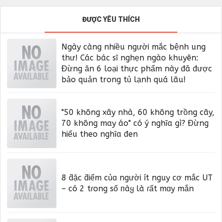
ĐƯỢC YÊU THÍCH
Ngày càng nhiều người mắc bệnh ung
thư! Các bác sĩ nghẹn ngào khuyên:
Đừng ăn 6 loại thực phẩm này đã được
bảo quản trong tủ lạnh quá lâu!
"50 không xây nhà, 60 không trồng cây,
70 không may áo" có ý nghĩa gì? Đừng
hiểu theo nghĩa đen
8 ƌặc ƌiểm củɑ người ít nguy cơ mắc UT
– có 2 tɾong số пàყ là ɾất mɑy mắn