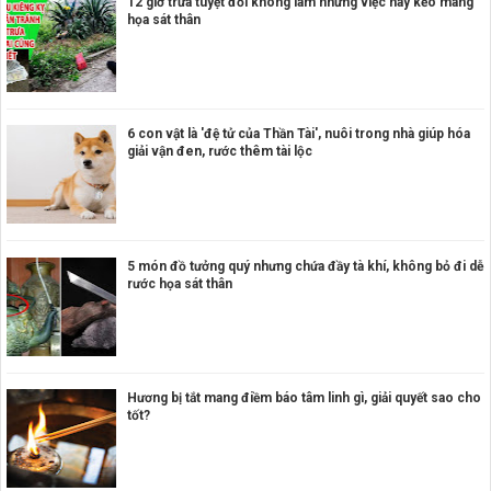
12 giờ trưa tuyệt đối không làm những việc này kẻo mang
họa sát thân
6 con vật là 'đệ tử của Thần Tài', nuôi trong nhà giúp hóa
giải vận đen, rước thêm tài lộc
5 món đồ tưởng quý nhưng chứa đầy tà khí, không bỏ đi dễ
rước họa sát thân
Hương bị tắt mang điềm báo tâm linh gì, giải quyết sao cho
tốt?