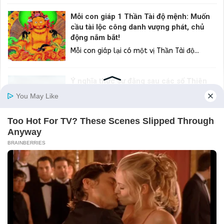
Mỗi con giáp 1 Thần Tài độ mệnh: Muốn
cầu tài lộc công danh vượng phát, chủ
động nắm bắt!
Mỗi con giáp lại có một vị Thần Tài độ...
Ý nghĩa thực sự đằng sau các số Thiên
thần 3, 33, 333 và 3333
Bạn có đang thắc mắc tại sao mình cứ...
5 lưu ý quan trọng không thể bỏ qua khi
chọn ngành Đại học
Chọn được ngành học phù hợp là bước đầu...
Hiểu Đúng Về 3 Loại: Tri Thức, Trí Tuệ Và
Trí Huệ