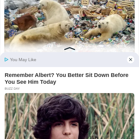
ĐƯỢC YÊU THÍCH
Vì sao tài xế xe khách thường tắt đèn