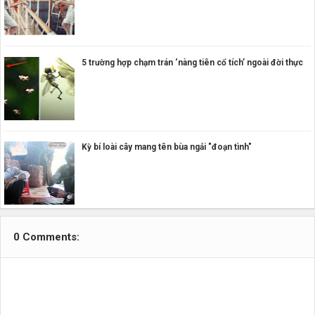
5 trường hợp chạm trán ‘nàng tiên cổ tích’ ngoài đời thực
Kỳ bí loài cây mang tên bùa ngải "đoạn tình"
0 Comments: