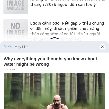
tháng 7/2026 người dân cần lưu ý
Bác sĩ cảnh báo: Nếu gặp 5 triệu chứng
về đêm này, đi xét nghiệm chức năng
thận càng sớm càng tốt. Nhiều người
Việt lại nghĩ chỉ do thời tiết
Chọn 1 vị trí làm việc bạn yêu thích:
Tiết lộ bí mật về con đường thành công
phù hợp
"50 không xây nhà, 60 không trồng cây,
70 không may áo" có ý nghĩa gì? Đừng
hiểu theo nghĩa đen