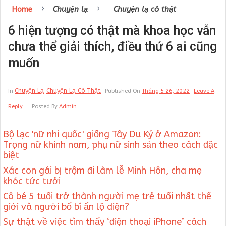
›
›
Home
Chuyện lạ
Chuyện lạ có thật
6 hiện tượng có thật mà khoa học vẫn
chưa thể giải thích, điều thứ 6 ai cũng
muốn
Chuyện Lạ
Chuyện Lạ Có Thật
In
Published On
Tháng 5 26, 2022
Leave A
Reply
Posted By
Admin
Bộ lạc 'nữ nhi quốc' giống Tây Du Ký ở Amazon:
Trọng nữ khinh nam, phụ nữ sinh sản theo cách đặc
biệt
Xác con gái bị trộm đi làm lễ Minh Hôn, cha mẹ
khóc tức tưởi
Cô bé 5 tuổi trở thành người mẹ trẻ tuổi nhất thế
giới và người bố bí ẩn lộ diện?
Sự thật về việc tìm thấy ‘điện thoại iPhone’ cách