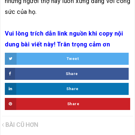
những người thợ này luôn xứng đáng với công
sức của họ.
Vui lòng trích dẫn link nguồn khi copy nội
dung bài viết này! Trân trọng cảm ơn
Tweet
Share
Share
Share
BÀI CŨ HƠN