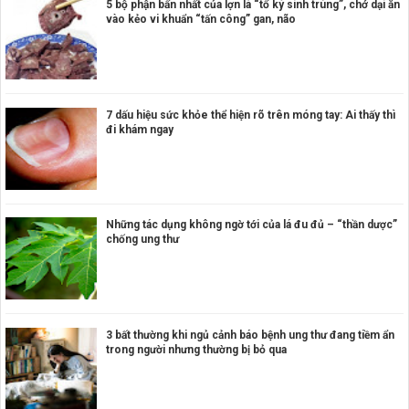
5 bộ phận bẩn nhất của lợn là “tổ ký sinh trùng”, chớ dại ăn
vào kẻo vi khuẩn “tấn công” gan, não
7 dấu hiệu sức khỏe thể hiện rõ trên móng tay: Ai thấy thì
đi khám ngay
Những tác dụng không ngờ tới của lá đu đủ – “thần dược”
chống ung thư
3 bất thường khi ngủ cảnh báo bệnh ung thư đang tiềm ẩn
trong người nhưng thường bị bỏ qua