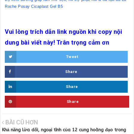
Roche Posay Cicaplast Gel B5
Vui lòng trích dẫn link nguồn khi copy nội
dung bài viết này! Trân trọng cảm ơn
Tweet
Share
Share
Share
BÀI CŨ HƠN
Khả năng lừa dối, ngoại tình của 12 cung hoàng đạo trong