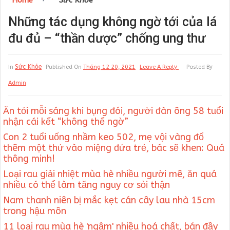
Home
Sức Khỏe
Những tác dụng không ngờ tới của lá
đu đủ – “thần dược” chống ung thư
Sức Khỏe
In
Published On
Tháng 12 20, 2021
Leave A Reply
Posted By
Admin
Ăn tỏi mỗi sáng khi bụng đói, người đàn ông 58 tuổi
nhận cái kết “không thể ngờ”
Con 2 tuổi uống nhầm keo 502, mẹ vội vàng đổ
thêm một thứ vào miệng đứa trẻ, bác sẽ khen: Quá
thông minh!
Loại rau giải nhiệt mùa hè nhiều người mê, ăn quá
nhiều có thể làm tăng nguy cơ sỏi thận
Nam thanh niên bị mắc kẹt cán cây lau nhà 15cm
trong hậu môn
11 loại rau mùa hè 'ngậm' nhiều hoá chất, bán đầy