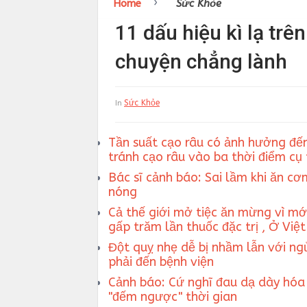
›
Home
Sức Khỏe
11 dấu hiệu kì lạ trê
chuyện chẳng lành
Sức Khỏe
In
Tần suất cạo râu có ảnh hưởng đến
tránh cạo râu vào ba thời điểm cụ
Bác sĩ cảnh báo: Sai lầm khi ăn cơ
nóng
Cả thế giới mở tiệc ăn mừng vì mới
gấp trăm lần thuốc đặc trị , Ở Vi
Đột quỵ nhẹ dễ bị nhầm lẫn với ngủ
phải đến bệnh viện
Cảnh báo: Cứ nghĩ đau dạ dày hóa 
"đếm ngược" thời gian