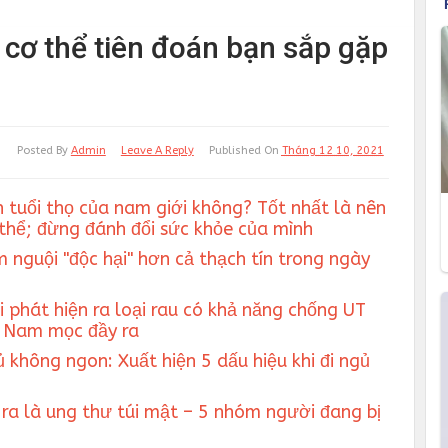
n cơ thể tiên đoán bạn sắp gặp
Posted By
Admin
Leave A Reply
Published On
Tháng 12 10, 2021
 tuổi thọ của nam giới không? Tốt nhất là nên
 thể; đừng đánh đổi sức khỏe của mình
m nguội "độc hại" hơn cả thạch tín trong ngày
 phát hiện ra loại rau có khả năng chống UT
ệt Nam mọc đầy ra
 không ngon: Xuất hiện 5 dấu hiệu khi đi ngủ
ra là ung thư túi mật – 5 nhóm người đang bị