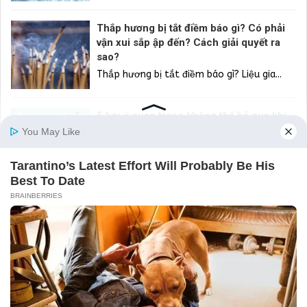
Thắp hương bị tắt điềm báo gì? Có phải
vận xui sắp ập đến? Cách giải quyết ra
sao?
Thắp hương bị tắt điềm báo gì? Liệu gia...
5 lưu ý quan trọng không thể bỏ qua khi
chọn ngành Đại học
Chọn được ngành học phù hợp là bước đầu...
Hiểu Đúng Về 3 Loại: Tri Thức, Trí Tuệ Và
Trí Huệ
Trí tuệ là cái làm nên Con Người. Đó là...
Bố thí ba la mật là gì? Hiểu xong bạn sẽ tự
soi lại mình