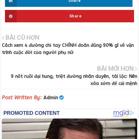
Share
Share
BÀI CŨ HƠN
Cách xem 4 đường chỉ tay CHÍNH đoán đúng 90% gì về vận
trình cuộc đời của người phụ nữ
BÀI MỚI HƠN
9 nốt ruồi đại hung, triệt đường nhân duyên, tài lộc: Nên
xóa sớm để cải mệnh
Post Written By:
Admin