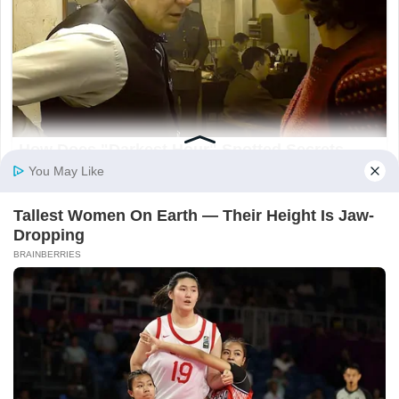
ĐƯỢC YÊU THÍCH
Tại sao những người thường xuyên mắc
các bệnh nhẹ lại có xu hướng sống lâu
hơn? Thực ra, 5 chứng bệnh này đang
giúp ích cho bạn