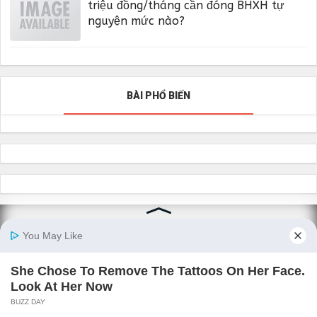
triệu đồng/tháng cần đóng BHXH tự
nguyện mức nào?
BÀI PHỔ BIẾN
About
Mỗi chúng ta đều chỉ là những linh hồn được đầu thai xuống Trái Đ
để học tập và tiến hóa tâm linh. Tôi hy vọng trang blog của tôi sẽ
giúp ích cho bạn và giúp bạn có được nơi chia sẻ cảm nhận và trải
nghiệm kỳ lạ, thế giới tâm linh giữa thời kỳ chuyển mình của hành
tinh sang kỷ nguyên ánh sáng.