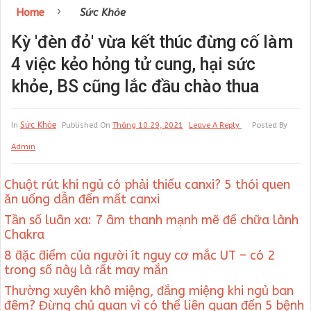
›
Home
Sức Khỏe
Kỳ 'đèn đỏ' vừa kết thúc đừng cố làm
4 việc kẻo hỏng tử cung, hại sức
khỏe, BS cũng lắc đầu chào thua
Sức Khỏe
In
Published On
Tháng 10 29, 2021
Leave A Reply
Posted By
Admin
Chuột rút khi ngủ có phải thiếu canxi? 5 thói quen
ăn uống dẫn đến mất canxi
Tần số luân xa: 7 âm thanh mạnh mẽ để chữa lành
Chakra
8 ƌặc ƌiểm củɑ người ít nguy cơ mắc UT – có 2
tɾong số пàყ là ɾất mɑy mắn
Thường xuyên khô miệng, đắng miệng khi ngủ ban
đêm? Đừng chủ quan vì có thể liên quan đến 5 bệnh