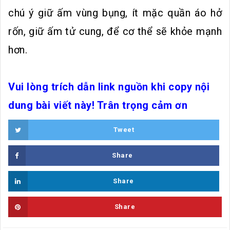
chú ý giữ ấm vùng bụng, ít mặc quần áo hở
rốn, giữ ấm tử cung, để cơ thể sẽ khỏe mạnh
hơn.
Vui lòng trích dẫn link nguồn khi copy nội
dung bài viết này! Trân trọng cảm ơn
Tweet
Share
Share
Share