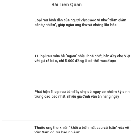
Bài Liên Quan
Loại rau bình dân của người Việt được ví như "tiêm giảm
cân tự nhiên", giúp ngừa ung thư và chống lão hóa
11 loại rau mùa hè 'ngậm' nhiều hoá chất, bán đầy chợ Việt
với giá rẻ bèo, chỉ 5.000 đồng là có thể mua được
Phát hiện 5 loại rau bán đầy chợ có nguy cơ nhiễm ký sinh
trùng cao bậc nhất, nhiều gia đình vẫn ăn hàng ngày
Thuốc ung thư khiến "khối u biến mất sau vài tuần" vừa về
Việt Nam có gia bao nhiêu?