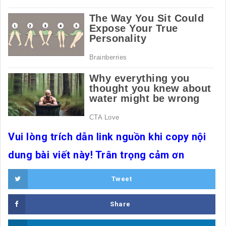
Vui lòng trích dẫn link nguồn khi copy nội
dung bài viết này! Trân trọng cảm ơn
Tweet
Share