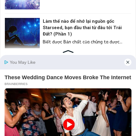
Làm thế nào để nhớ lại nguồn gốc
Starseed, bạn đầu thai từ đâu tới Trái
Đất? (Phần 1)
Biết được Bản chất của chúng ta được...
"50 không xây nhà, 60 không trồng cây, 70 không may áo"
có ý nghĩa gì? Đừng hiểu theo nghĩa đen
Trong dân gian Việt Nam có nhiều câu...
About