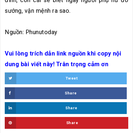
sướng, vận mệnh ra sao.
Nguồn: Phunutoday
Vui lòng trích dẫn link nguồn khi copy nội
dung bài viết này! Trân trọng cảm ơn
Tweet
Share
Share
Share