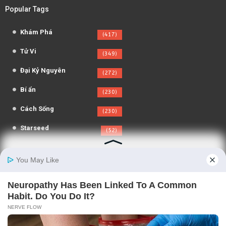
Popular Tags
Khám Phá
(417)
Tử Vi
(349)
Đại Kỷ Nguyên
(272)
Bí ẩn
(230)
Cách Sống
(230)
Starseed
(52)
Người Theo Dõi