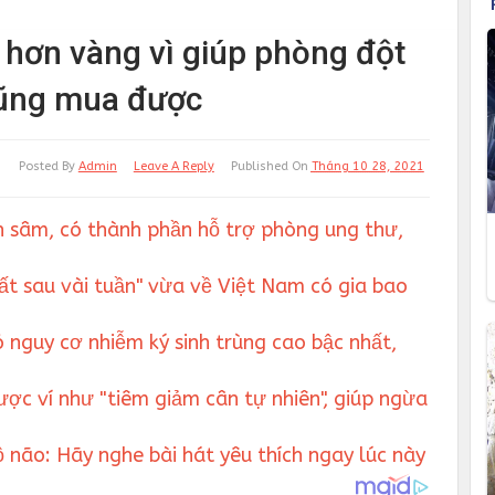
 hơn vàng vì giúp phòng đột
 cũng mua được
Posted By
Admin
Leave A Reply
Published On
Tháng 10 28, 2021
 sâm, có thành phần hỗ trợ phòng ung thư,
mất sau vài tuần" vừa về Việt Nam có gia bao
ó nguy cơ nhiễm ký sinh trùng cao bậc nhất,
ược ví như "tiêm giảm cân tự nhiên", giúp ngừa
ộ não: Hãy nghe bài hát yêu thích ngay lúc này