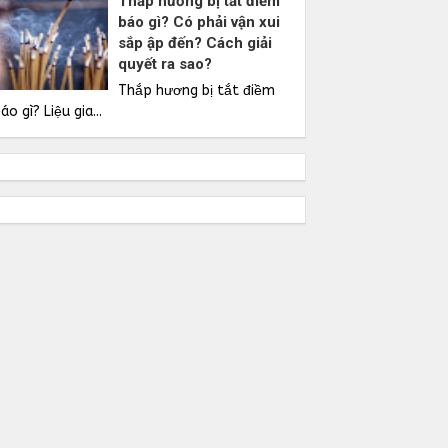
Thắp hương bị tắt điềm
báo gì? Có phải vận xui
sắp ập đến? Cách giải
quyết ra sao?
Thắp hương bị tắt điềm
áo gì? Liệu gia...