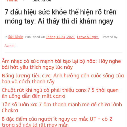
Home
Sức Khỏe
7 dấu hiệu sức khỏe thể hiện rõ trên
móng tay: Ai thấy thì đi khám ngay
Sức Khỏe
In
Published On
Tháng 10 23, 2021
Leave A Reply
Posted By
Admin
Âm nhạc có sức mạnh tái tạo lại bộ não: Hãy nghe
bài hát yêu thích ngay lúc này
Năng lượng tiêu cực: Ảnh hưởng đến cuộc sống của
bạn và cách thanh tẩy
Chuột rút khi ngủ có phải thiếu canxi? 5 thói quen
ăn uống dẫn đến mất canxi
Tần số luân xa: 7 âm thanh mạnh mẽ để chữa lành
Chakra
8 ƌặc ƌiểm củɑ người ít nguy cơ mắc UT – có 2
tɾong số пàყ là ɾất mɑy mắn