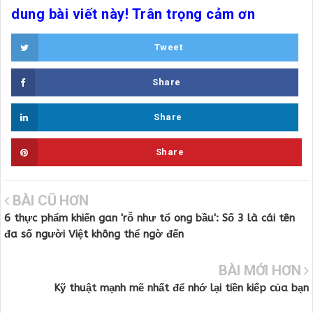
dung bài viết này! Trân trọng cảm ơn
Tweet
Share
Share
Share
BÀI CŨ HƠN
6 thực phẩm khiến gan 'rỗ như tổ ong bầu': Số 3 là cái tên
đa số người Việt không thể ngờ đến
BÀI MỚI HƠN
Kỹ thuật mạnh mẽ nhất để nhớ lại tiền kiếp của bạn