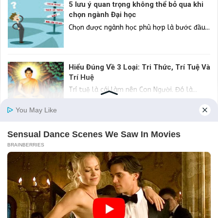
5 lưu ý quan trọng không thể bỏ qua khi
chọn ngành Đại học
Chọn được ngành học phù hợp là bước đầu...
Hiểu Đúng Về 3 Loại: Tri Thức, Trí Tuệ Và
Trí Huệ
Trí tuệ là cái làm nên Con Người. Đó là...
Bố thí ba la mật là gì? Hiểu xong bạn sẽ tự
soi lại mình
Không ít người thực hành bố thí nhưng...