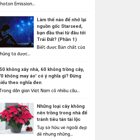
Photon Emission...
Làm thế nào để nhớ lại
nguồn gốc Starseed,
bạn đầu thai từ đâu tới
Trái Đất? (Phần 1)
Biết được Bản chất của
húng ta được...
"50 không xây nhà, 60 không trồng cây,
70 không may áo" có ý nghĩa gì? Đừng
hiểu theo nghĩa đen
Trong dân gian Việt Nam có nhiều câu...
Những loại cây không
nên trồng trong nhà để
tránh tiêu tán tài lộc
Tuy sở hữu vẻ ngoài đẹp
đẽ nhưng những...