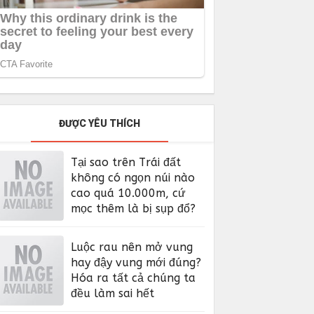
ĐƯỢC YÊU THÍCH
Tại sao trên Trái đất
không có ngọn núi nào
cao quá 10.000m, cứ
mọc thêm là bị sụp đổ?
Luộc rau nên mở vung
hay đậy vung mới đúng?
Hóa ra tất cả chúng ta
đều làm sai hết