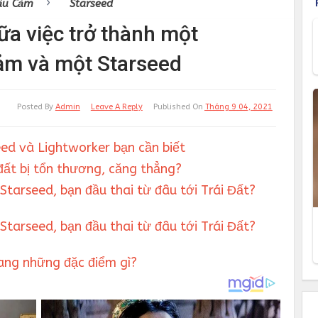
›
ấu Cảm
Starseed
iữa việc trở thành một
ảm và một Starseed
Posted By
Admin
Leave A Reply
Published On
Tháng 9 04, 2021
eed và Lightworker bạn cần biết
 đất bị tổn thương, căng thẳng?
Starseed, bạn đầu thai từ đâu tới Trái Đất?
Starseed, bạn đầu thai từ đâu tới Trái Đất?
ang những đặc điểm gì?