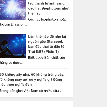
tạo thành từ ánh sáng,
các hạt Biophotons như
thế nào
Các hạt biophoton hoặc
Photon Emission...
Làm thế nào để nhớ lại
nguồn gốc Starseed,
bạn đầu thai từ đâu tới
Trái Đất? (Phần 1)
Biết được Bản chất của
húng ta được...
"50 không xây nhà, 60 không trồng cây,
70 không may áo" có ý nghĩa gì? Đừng
hiểu theo nghĩa đen
Trong dân gian Việt Nam có nhiều câu...