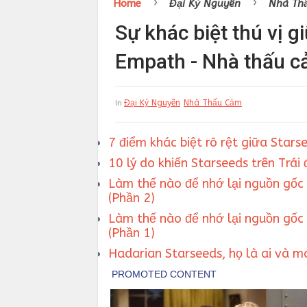
›
›
Home
Đại Kỷ Nguyên
Nhà Th
Sự khác biệt thú vị g
Empath - Nhà thấu c
Đại Kỷ Nguyên
Nhà Thấu Cảm
In
7 điểm khác biệt rõ rệt giữa Stars
10 lý do khiến Starseeds trên Trái
Làm thế nào để nhớ lại nguồn gốc 
(Phần 2)
Làm thế nào để nhớ lại nguồn gốc 
(Phần 1)
Hadarian Starseeds, họ là ai và m