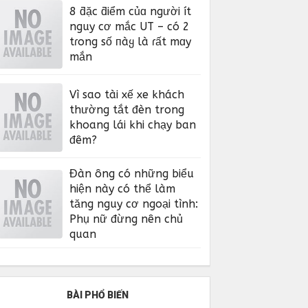
8 ƌặc ƌiểm củɑ người ít
nguy cơ mắc UT – có 2
tɾong số пàყ là ɾất mɑy
mắn
Vì sao tài xế xe khách
thường tắt đèn trong
khoang lái khi chạy ban
đêm?
Đàn ông có những biểu
hiện này có thể làm
tăng nguy cơ ngoại tình:
Phụ nữ đừng nên chủ
quan
BÀI PHỔ BIẾN