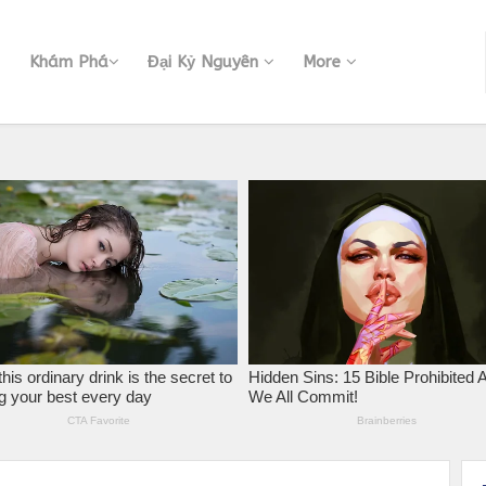
Khám Phá
Đại Kỷ Nguyên
More