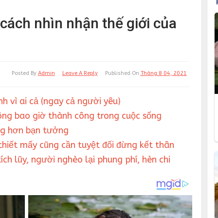
 cách nhìn nhận thế giới của
Posted By
Admin
Leave A Reply
Published On
Tháng 8 04, 2021
h vì ai cả (ngay cả người yêu)
hông bao giờ thành công trong cuộc sống
ng hơn bạn tưởng
thiết mấy cũng cần tuyệt đối đừng kết thân
tích lũy, người nghèo lại phung phí, hèn chi