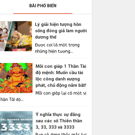
BÀI PHỔ BIẾN
Lý giải hiện tượng hồn
sống đóng giả làm người
dương thế
Được coi là một trong
những hiện tượng...
Mỗi con giáp 1 Thần Tài
độ mệnh: Muốn cầu tài
lộc công danh vượng
phát, chủ động nắm bắt!
Mỗi con giáp lại có một vị
hần Tài độ...
Ý nghĩa thực sự đằng
sau các số Thiên thần
3, 33, 333 và 3333
Bạn có đang thắc mắc tại