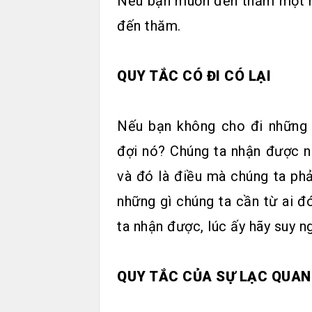
Nếu bạn muốn đến thăm một ng
đến thăm.
QUY TẮC CÓ ĐI CÓ LẠI
Nếu bạn không cho đi những 
đợi nó? Chúng ta nhận được nh
và đó là điều mà chúng ta ph
những gì chúng ta cần từ ai đ
ta nhận được, lúc ấy hãy suy ng
QUY TẮC CỦA SỰ LẠC QUAN