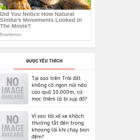
ĐƯỢC YÊU THÍCH
Tại sao trên Trái đất
không có ngọn núi nào
cao quá 10.000m, cứ
mọc thêm là bị sụp đổ?
Vì sao tài xế xe khách
thường tắt đèn trong
khoang lái khi chạy ban
đêm?