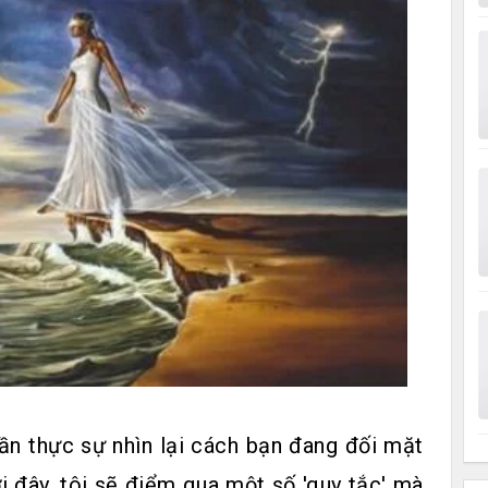
ần thực sự nhìn lại cách bạn đang đối mặt
i đây, tôi sẽ điểm qua một số 'quy tắc' mà