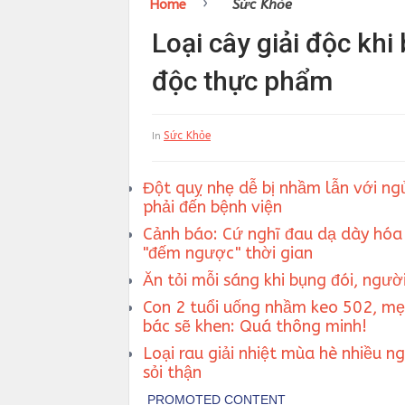
›
Home
Sức Khỏe
Loại cây giải độc khi
độc thực phẩm
Sức Khỏe
In
Đột quỵ nhẹ dễ bị nhầm lẫn với ngủ
phải đến bệnh viện
Cảnh báo: Cứ nghĩ đau dạ dày hóa 
"đếm ngược" thời gian
Ăn tỏi mỗi sáng khi bụng đói, ngườ
Con 2 tuổi uống nhầm keo 502, mẹ
bác sẽ khen: Quá thông minh!
Loại rau giải nhiệt mùa hè nhiều 
sỏi thận