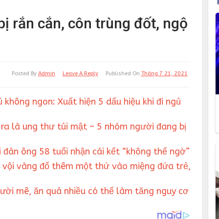
 bị rắn cắn, côn trùng đốt, ngộ
Posted By
Admin
Leave A Reply
Published On
Tháng 7 21, 2021
 không ngon: Xuất hiện 5 dấu hiệu khi đi ngủ
ra là ung thư túi mật – 5 nhóm người đang bị
i đàn ông 58 tuổi nhận cái kết “không thể ngờ”
 vội vàng đổ thêm một thứ vào miệng đứa trẻ,
người mê, ăn quá nhiều có thể làm tăng nguy cơ