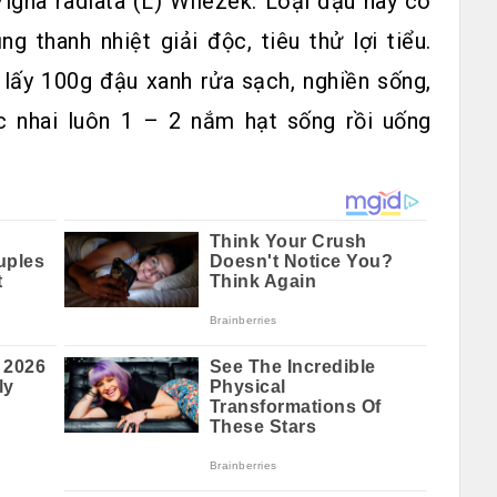
igna radiata (L) Wilezek. Loại đậu này có
ng thanh nhiệt giải độc, tiêu thử lợi tiểu.
 lấy 100g đậu xanh rửa sạch, nghiền sống,
c nhai luôn 1 – 2 nắm hạt sống rồi uống