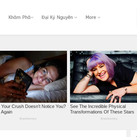
Khám Phá
Đại Kỷ Nguyên
More