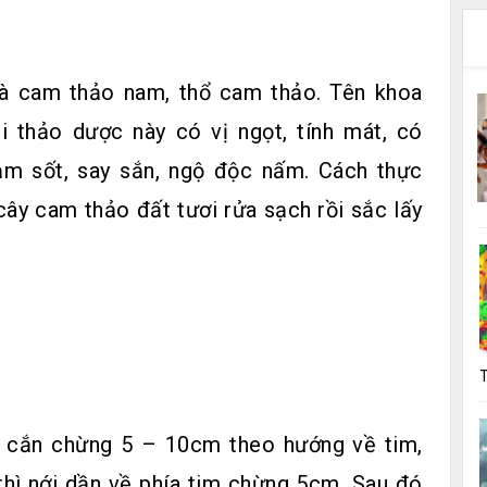
à cam thảo nam, thổ cam thảo. Tên khoa
ại thảo dược này có vị ngọt, tính mát, có
ảm sốt, say sắn, ngộ độc nấm. Cách thực
cây cam thảo đất tươi rửa sạch rồi sắc lấy
T
ắn cắn chừng 5 – 10cm theo hướng về tim,
thì nới dần về phía tim chừng 5cm. Sau đó