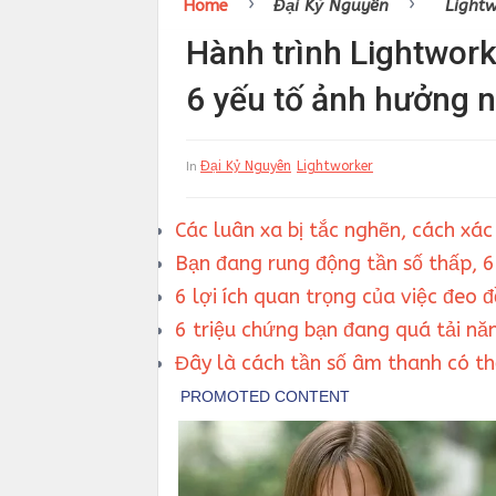
›
›
Home
Đại Kỷ Nguyên
Light
Hành trình Lightwork
6 yếu tố ảnh hưởng 
Đại Kỷ Nguyên
Lightworker
In
Các luân xa bị tắc nghẽn, cách xác
Bạn đang rung động tần số thấp, 6
6 lợi ích quan trọng của việc đeo 
6 triệu chứng bạn đang quá tải năn
Đây là cách tần số âm thanh có t