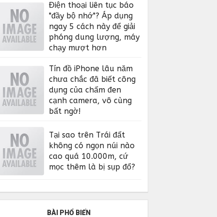
Điện thoại liên tục báo
"đầy bộ nhớ"? Áp dụng
ngay 5 cách này để giải
phóng dung lượng, máy
chạy mượt hơn
Tín đồ iPhone lâu năm
chưa chắc đã biết công
dụng của chấm đen
cạnh camera, vô cùng
bất ngờ!
Tại sao trên Trái đất
không có ngọn núi nào
cao quá 10.000m, cứ
mọc thêm là bị sụp đổ?
BÀI PHỔ BIẾN