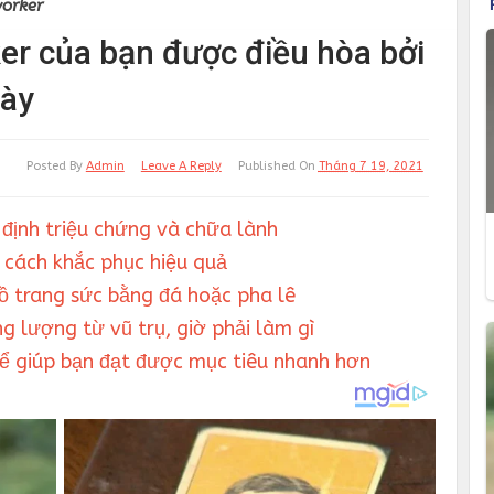
worker
er của bạn được điều hòa bởi
này
Posted By
Admin
Leave A Reply
Published On
Tháng 7 19, 2021
 định triệu chứng và chữa lành
 cách khắc phục hiệu quả
đồ trang sức bằng đá hoặc pha lê
g lượng từ vũ trụ, giờ phải làm gì
hể giúp bạn đạt được mục tiêu nhanh hơn