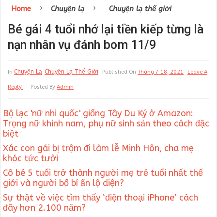
›
›
Home
Chuyện lạ
Chuyện lạ thế giới
Bé gái 4 tuổi nhớ lại tiền kiếp từng là
nạn nhân vụ đánh bom 11/9
Chuyện Lạ
Chuyện Lạ Thế Giới
In
Published On
Tháng 7 18, 2021
Leave A
Reply
Posted By
Admin
Bộ lạc 'nữ nhi quốc' giống Tây Du Ký ở Amazon:
Trọng nữ khinh nam, phụ nữ sinh sản theo cách đặc
biệt
Xác con gái bị trộm đi làm lễ Minh Hôn, cha mẹ
khóc tức tưởi
Cô bé 5 tuổi trở thành người mẹ trẻ tuổi nhất thế
giới và người bố bí ẩn lộ diện?
Sự thật về việc tìm thấy ‘điện thoại iPhone’ cách
đây hơn 2.100 năm?