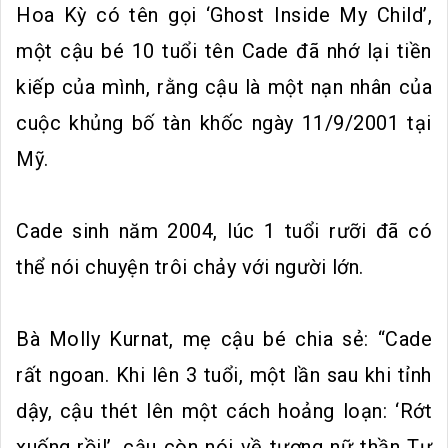
Hoa Kỳ có tên gọi ‘Ghost Inside My Child’,
một cậu bé 10 tuổi tên Cade đã nhớ lại tiền
kiếp của mình, rằng cậu là một nạn nhân của
cuộc khủng bố tàn khốc ngày 11/9/2001 tại
Mỹ.
Cade sinh năm 2004, lúc 1 tuổi rưỡi đã có
thể nói chuyện trôi chảy với người lớn.
Bà Molly Kurnat, mẹ cậu bé chia sẻ: “Cade
rất ngoan. Khi lên 3 tuổi, một lần sau khi tỉnh
dậy, cậu thét lên một cách hoảng loạn: ‘Rớt
xuống rồi!’, cậu còn nói về tượng nữ thần Tự