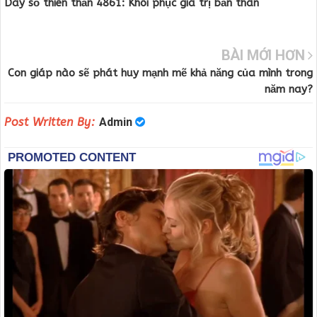
Dãy số thiên thần 4861: Khôi phục giá trị bản thân
BÀI MỚI HƠN
Con giáp nào sẽ phát huy mạnh mẽ khả năng của mình trong
năm nay?
Post Written By:
Admin