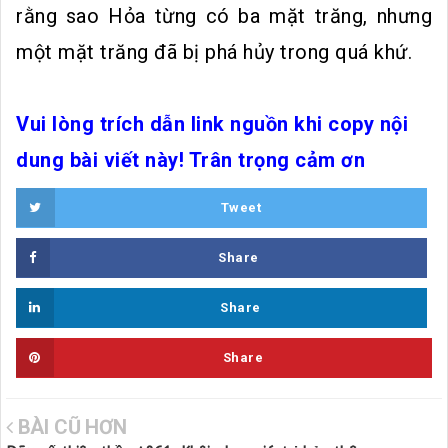
rằng sao Hỏa từng có ba mặt trăng, nhưng
một mặt trăng đã bị phá hủy trong quá khứ.
Vui lòng trích dẫn link nguồn khi copy nội
dung bài viết này! Trân trọng cảm ơn
Tweet
Share
Share
Share
BÀI CŨ HƠN