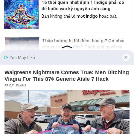
16 thói quen nhất định 1 Indigo phải có
để bước vào kỷ nguyên ánh sáng
Bạn không thể là một Indigo hoặc bất...
Thắp hương bị tắt điềm báo gì? Có phải
vận xui sắp ập đến? Cách giải quyết ra
sao?
Thắp hương bị tắt điềm báo gì? Liệu gia...
Điện thoại liên tục báo "đầy bộ nhớ"? Áp dụng ngay 5 cách
này để giải phóng dung lượng, máy chạy mượt hơn
Điện thoại liên tục hiện thông báo "Bộ...
Những loại cây không nên trồng trong
nhà để tránh tiêu tán tài lộc
Tuy sở hữu vẻ ngoài đẹp đẽ nhưng những...