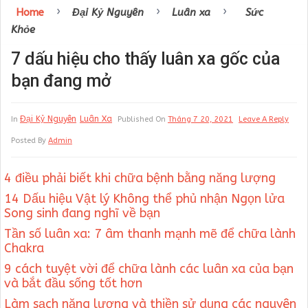
›
›
›
Home
Đại Kỷ Nguyên
Luân xa
Sức
Khỏe
7 dấu hiệu cho thấy luân xa gốc của
bạn đang mở
Đại Kỷ Nguyên
Luân Xa
In
Published On
Tháng 7 20, 2021
Leave A Reply
Posted By
Admin
4 điều phải biết khi chữa bệnh bằng năng lượng
14 Dấu hiệu Vật lý Không thể phủ nhận Ngọn lửa
Song sinh đang nghĩ về bạn
Tần số luân xa: 7 âm thanh mạnh mẽ để chữa lành
Chakra
9 cách tuyệt vời để chữa lành các luân xa của bạn
và bắt đầu sống tốt hơn
Làm sạch năng lượng và thiền sử dụng các nguyên