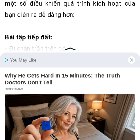
một số điều khiến quá trình kích hoạt của
bạn diễn ra dễ dàng hơn:
Bài tập tiếp đất:
- Đi chân trần trên cỏ
- Ngồi và lắng nghe thiên nhiên
- Bơi trong hồ hoặc đại dương
- Làm vườn
- Đi bộ đường dài
Đá luân xa:
- Bloodstone
- Tourmaline đen