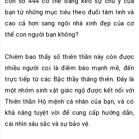
con số 444 có thể đang kéo sự chú ý của
bạn từ những mục tiêu theo đuổi tâm linh và
cao cả hơn sang ngôi nhà xinh đẹp của cơ
thể con người bạn không?
Chiêm bao thấy số thiên thần này còn được
nhiều người coi là điềm báo mạnh mẽ, đến
trực tiếp từ các Bậc thầy thăng thiên. Đây là
một nhóm sinh vật giác ngộ được kết nối với
Thiên thần Hộ mệnh cá nhân của bạn, và có
khả năng tuyệt vời để cung cấp hướng dẫn,
cái nhìn sâu sắc và sự bảo vệ.