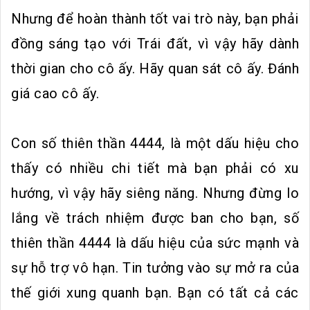
Nhưng để hoàn thành tốt vai trò này, bạn phải
đồng sáng tạo với Trái đất, vì vậy hãy dành
thời gian cho cô ấy. Hãy quan sát cô ấy. Đánh
giá cao cô ấy.
Con số thiên thần 4444, là một dấu hiệu cho
thấy có nhiều chi tiết mà bạn phải có xu
hướng, vì vậy hãy siêng năng. Nhưng đừng lo
lắng về trách nhiệm được ban cho bạn, số
thiên thần 4444 là dấu hiệu của sức mạnh và
sự hỗ trợ vô hạn. Tin tưởng vào sự mở ra của
thế giới xung quanh bạn. Bạn có tất cả các