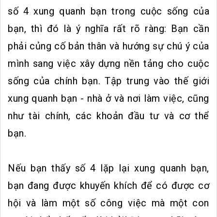
số 4 xung quanh bạn trong cuộc sống của
bạn, thì đó là ý nghĩa rất rõ ràng: Bạn cần
phải củng cố bản thân và hướng sự chú ý của
mình sang việc xây dựng nền tảng cho cuộc
sống của chính bạn. Tập trung vào thế giới
xung quanh bạn - nhà ở và nơi làm việc, cũng
như tài chính, các khoản đầu tư và cơ thể
bạn.
Nếu bạn thấy số 4 lặp lại xung quanh bạn,
bạn đang được khuyến khích để có được cơ
hội và làm một số công việc mà một con