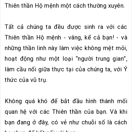
Thiên thần Hộ mệnh một cách thường xuyên.
Tất cả chúng ta đều được sinh ra với các
Thiên thần Hộ mệnh - vâng, kể cả bạn! - và
những thần linh này làm việc không mệt mỏi,
hoạt động như một loại “người trung gian”,
làm cầu nối giữa thực tại của chúng ta, với Ý
thức của vũ trụ.
Không quá khó để bắt đầu hình thành mối
quan hệ với các Thiên thần của bạn. Và khi
bạn đang ở đây, có vẻ như chuỗi số là cách