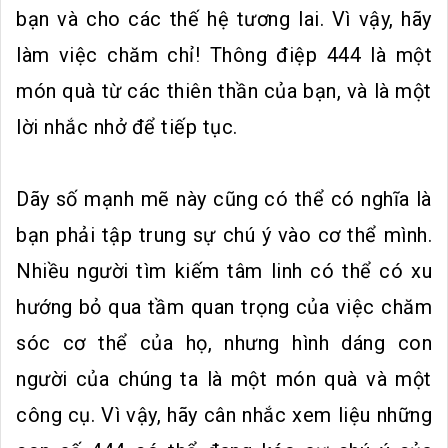
bạn và cho các thế hệ tương lai. Vì vậy, hãy
làm việc chăm chỉ! Thông điệp 444 là một
món quà từ các thiên thần của bạn, và là một
lời nhắc nhở để tiếp tục.
Dãy số mạnh mẽ này cũng có thể có nghĩa là
bạn phải tập trung sự chú ý vào cơ thể mình.
Nhiều người tìm kiếm tâm linh có thể có xu
hướng bỏ qua tầm quan trọng của việc chăm
sóc cơ thể của họ, nhưng hình dáng con
người của chúng ta là một món quà và một
công cụ. Vì vậy, hãy cân nhắc xem liệu những