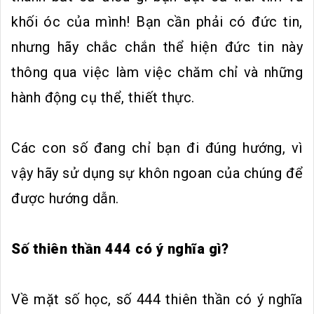
khối óc của mình! Bạn cần phải có đức tin,
nhưng hãy chắc chắn thể hiện đức tin này
thông qua việc làm việc chăm chỉ và những
hành động cụ thể, thiết thực.
Các con số đang chỉ bạn đi đúng hướng, vì
vậy hãy sử dụng sự khôn ngoan của chúng để
được hướng dẫn.
Số thiên thần 444 có ý nghĩa gì?
Về mặt số học, số 444 thiên thần có ý nghĩa