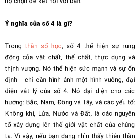
họ chọn để kết nối với bạn.
Ý nghĩa của số 4 là gì?
Trong
thần số học
, số 4 thể hiện sự rung
động của vật chất, thể chất, thực dụng và
thịnh vượng. Nó thể hiện sức mạnh và sự ổn
định - chỉ cần hình ảnh một hình vuông, đại
diện vật lý của số 4. Nó đại diện cho các
hướng: Bắc, Nam, Đông và Tây, và các yếu tố:
Không khí, Lửa, Nước và Đất, là các nguyên
tố xây dựng lên thế giới vật chất của chúng
ta. Vì vậy, nếu bạn đang nhìn thấy thiên thần