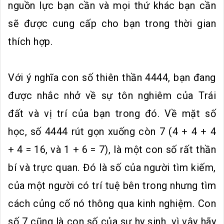
nguồn lực bạn cần và mọi thứ khác bạn cần
sẽ được cung cấp cho bạn trong thời gian
thích hợp.
Với ý nghĩa con số thiên thần 4444, bạn đang
được nhắc nhở về sự tôn nghiêm của Trái
đất và vị trí của bạn trong đó. Về mặt số
học, số 4444 rút gọn xuống còn 7 (4 + 4 + 4
+ 4 = 16, và 1 + 6 = 7), là một con số rất thần
bí và trực quan. Đó là số của người tìm kiếm,
của một người có trí tuệ bên trong nhưng tìm
cách củng cố nó thông qua kinh nghiệm. Con
số 7 cũng là con số của sự hy sinh, vì vậy hãy