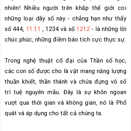
nhiên! Nhiều người trên khắp thế giới coi
những loại dãy số này - chẳng hạn như thấy
số 444,
11:11
, 1234 và số
1212
- là những lời
chúc phúc, những điềm báo tích cực thực sự.
Trong nghệ thuật cổ đại của Thần số học,
các con số được cho là vật mang năng lượng
thuần khiết, thần thánh và chứa đựng vô số
trí tuệ nguyên mẫu. Đây là sự khôn ngoan
vượt qua thời gian và không gian, nó là Phổ
quát và áp dụng cho tất cả chúng ta.