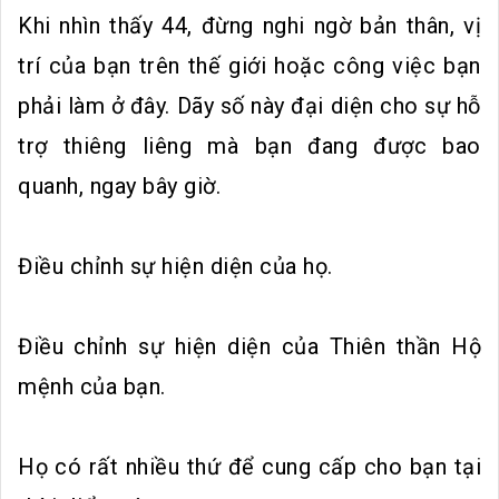
Khi nhìn thấy 44, đừng nghi ngờ bản thân, vị
trí của bạn trên thế giới hoặc công việc bạn
phải làm ở đây. Dãy số này đại diện cho sự hỗ
trợ thiêng liêng mà bạn đang được bao
quanh, ngay bây giờ.
Điều chỉnh sự hiện diện của họ.
Điều chỉnh sự hiện diện của Thiên thần Hộ
mệnh của bạn.
Họ có rất nhiều thứ để cung cấp cho bạn tại