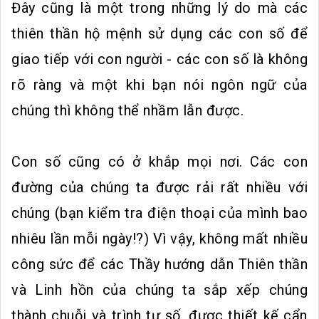
Đây cũng là một trong những lý do mà các
thiên thần hộ mệnh sử dụng các con số để
giao tiếp với con người - các con số là không
rõ ràng và một khi bạn nói ngôn ngữ của
chúng thì không thể nhầm lẫn được.
Con số cũng có ở khắp mọi nơi. Các con
đường của chúng ta được rải rất nhiều với
chúng (bạn kiểm tra điện thoại của mình bao
nhiêu lần mỗi ngày!?) Vì vậy, không mất nhiều
công sức để các Thầy hướng dẫn Thiên thần
và Linh hồn của chúng ta sắp xếp chúng
thành chuỗi và trình tự số, được thiết kế cẩn