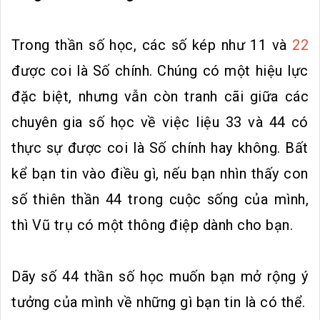
Trong thần số học, các số kép như 11 và
22
được coi là Số chính. Chúng có một hiệu lực
đặc biệt, nhưng vẫn còn tranh cãi giữa các
chuyên gia số học về việc liệu 33 và 44 có
thực sự được coi là Số chính hay không. Bất
kể bạn tin vào điều gì, nếu bạn nhìn thấy con
số thiên thần 44 trong cuộc sống của mình,
thì Vũ trụ có một thông điệp dành cho bạn.
Dãy số 44 thần số học muốn bạn mở rộng ý
tưởng của mình về những gì bạn tin là có thể.