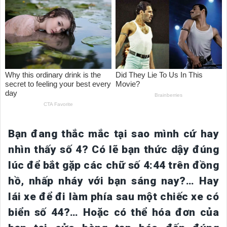
Bạn đang thắc mắc tại sao mình cứ hay
nhìn thấy số 4? Có lẽ bạn thức dậy đúng
lúc để bắt gặp các chữ số 4:44 trên đồng
hồ, nhấp nháy với bạn sáng nay?… Hay
lái xe để đi làm phía sau một chiếc xe có
biển số 44?… Hoặc có thể hóa đơn của