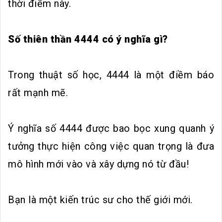
thời điểm này.
Số thiên thần 4444 có ý nghĩa gì?
Trong thuật số học, 4444 là một điềm báo
rất mạnh mẽ.
Ý nghĩa số 4444 được bao bọc xung quanh ý
tưởng thực hiện công việc quan trọng là đưa
mô hình mới vào và xây dựng nó từ đầu!
Bạn là một kiến ​​trúc sư cho thế giới mới.