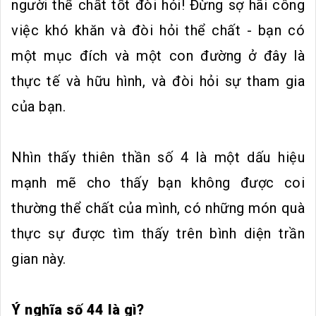
người thể chất tốt đòi hỏi! Đừng sợ hãi công
việc khó khăn và đòi hỏi thể chất - bạn có
một mục đích và một con đường ở đây là
thực tế và hữu hình, và đòi hỏi sự tham gia
của bạn.
Nhìn thấy thiên thần số 4 là một dấu hiệu
mạnh mẽ cho thấy bạn không được coi
thường thể chất của mình, có những món quà
thực sự được tìm thấy trên bình diện trần
gian này.
Ý nghĩa số 44 là gì?