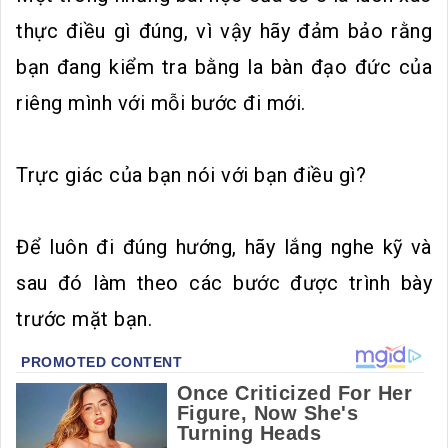
thực điều gì đúng, vì vậy hãy đảm bảo rằng
bạn đang kiểm tra bằng la bàn đạo đức của
riêng mình với mỗi bước đi mới.
Trực giác của bạn nói với bạn điều gì?
Để luôn đi đúng hướng, hãy lắng nghe kỹ và
sau đó làm theo các bước được trình bày
trước mặt bạn.