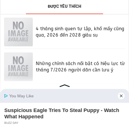
ĐƯỢC YÊU THÍCH
4 tháng sinh quen tự lập, khổ mấy cũng
qua, 2026 đến 2028 giàu sụ
Những chính sách nổi bật có hiệu lực từ
tháng 7/2026 người dân cần lưu ý
Điện thoại liên tục báo "đầy bộ nhớ"? Áp
dụng ngay 5 cách này để giải phóng
dung lượng, máy chạy mượt hơn