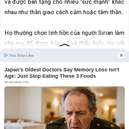
và được ban tặng cho nhiều “sức mạnh” khác
nhau như thần giao cách cảm hoặc tâm thần.
Họ thường chọn linh hồn của người Sirian làm
cha mẹ để được bảo vệ và thấu hiểu. Họ nổi
loạn với thế giới vật chất và họ thường xuyên
có cảm giác tồi tệ khi bị chi phối bởi các quy
tắc bên ngoài và nhân tạo của hành tinh này.
Khi bắt đầu nhập thể, một số người trong số
họ có vấn đề về thể chất và thậm chí cả thần
kinh, do rung động cao và việc làm quen với
chiều không gian thứ ba này có nghĩa là họ