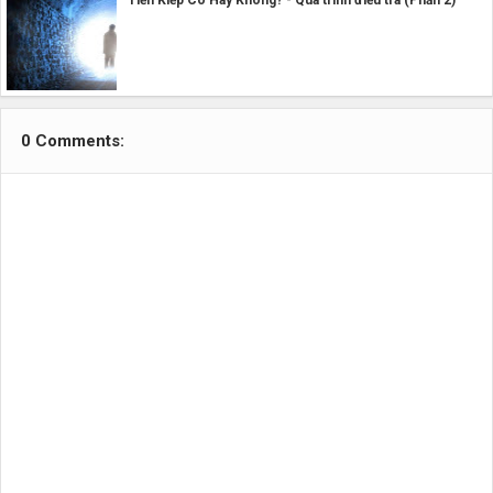
Tiền Kiếp Có Hay Không? - Quá trình điều tra (Phần 2)
0 Comments: