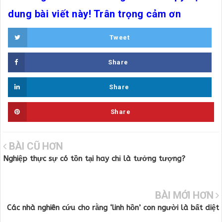
dung bài viết này! Trân trọng cảm ơn
Tweet
Share
Share
Share
BÀI CŨ HƠN
Nghiệp thực sự có tồn tại hay chỉ là tưởng tượng?
BÀI MỚI HƠN
Các nhà nghiên cứu cho rằng ‘linh hồn’ con người là bất diệt