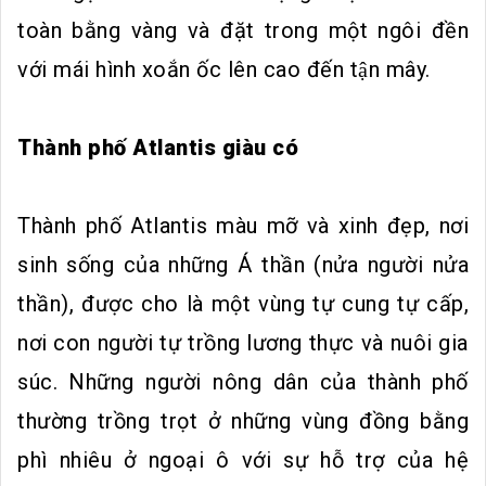
toàn bằng vàng và đặt trong một ngôi đền
với mái hình xoắn ốc lên cao đến tận mây.
Thành phố Atlantis giàu có
Thành phố Atlantis màu mỡ và xinh đẹp, nơi
sinh sống của những Á thần (nửa người nửa
thần), được cho là một vùng tự cung tự cấp,
nơi con người tự trồng lương thực và nuôi gia
súc. Những người nông dân của thành phố
thường trồng trọt ở những vùng đồng bằng
phì nhiêu ở ngoại ô với sự hỗ trợ của hệ