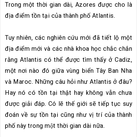
Trong một thời gian dài, Azores được cho là
địa điểm tồn tại của thành phố Atlantis.
Tuy nhiên, các nghiên cứu mới đã tiết lộ một
địa điểm mới và các nhà khoa học chắc chắn
rằng Atlantis có thể được tìm thấy ở Cadiz,
một nơi nào đó giữa vùng biển Tây Ban Nha
và Maroc. Những câu hỏi như Atlantis ở đâu?
Hay nó có tồn tại thật hay không vẫn chưa
được giải đáp. Có lẽ thế giới sẽ tiếp tục suy
đoán về sự tồn tại cũng như vị trí của thành
phố này trong một thời gian dài nữa.