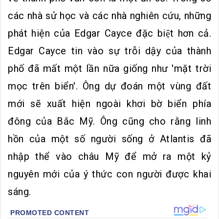
các nhà sử học và các nhà nghiên cứu, những
phát hiện của Edgar Cayce đặc biệt hơn cả.
Edgar Cayce tin vào sự trỗi dậy của thành
phố đã mất một lần nữa giống như 'mặt trời
mọc trên biển'. Ông dự đoán một vùng đất
mới sẽ xuất hiện ngoài khơi bờ biển phía
đông của Bắc Mỹ. Ông cũng cho rằng linh
hồn của một số người sống ở Atlantis đã
nhập thể vào châu Mỹ để mở ra một kỷ
nguyên mới của ý thức con người được khai
sáng.