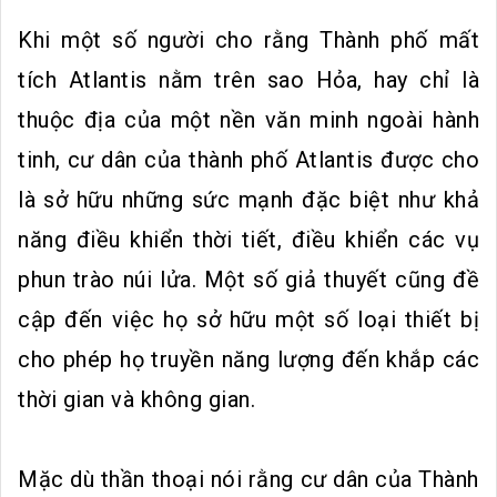
Khi một số người cho rằng Thành phố mất
tích Atlantis nằm trên sao Hỏa, hay chỉ là
thuộc địa của một nền văn minh ngoài hành
tinh, cư dân của thành phố Atlantis được cho
là sở hữu những sức mạnh đặc biệt như khả
năng điều khiển thời tiết, điều khiển các vụ
phun trào núi lửa. Một số giả thuyết cũng đề
cập đến việc họ sở hữu một số loại thiết bị
cho phép họ truyền năng lượng đến khắp các
thời gian và không gian.
Mặc dù thần thoại nói rằng cư dân của Thành