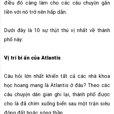
điều đó càng làm cho các câu chuyện gắn
liền với nó trở nên hấp dẫn.
Dưới đây là 10 sự thật thú vị nhất về thành
phố này:
Vị trí bí ẩn của Atlantis
Câu hỏi lớn nhất khiến tất cả các nhà khoa
học hoang mang là Atlantis ở đâu? Theo các
câu chuyện dân gian ghi lại, thành phố được
cho là đã chìm xuống biển sau một trận siêu
động đất hoặc sóng thần.