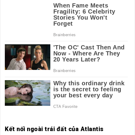
Kết nối ngoài trái đất của Atlantis