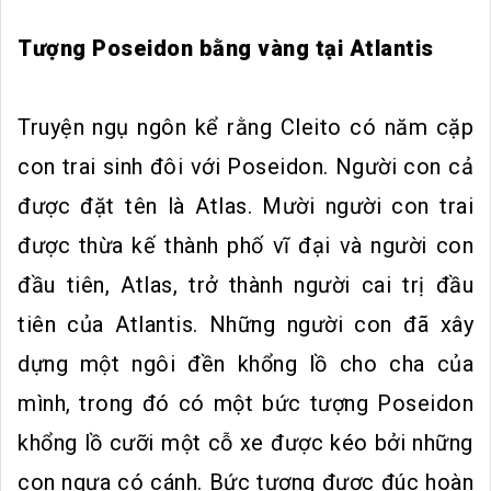
Tượng Poseidon bằng vàng tại Atlantis
Truyện ngụ ngôn kể rằng Cleito có năm cặp
con trai sinh đôi với Poseidon. Người con cả
được đặt tên là Atlas. Mười người con trai
được thừa kế thành phố vĩ đại và người con
đầu tiên, Atlas, trở thành người cai trị đầu
tiên của Atlantis. Những người con đã xây
dựng một ngôi đền khổng lồ cho cha của
mình, trong đó có một bức tượng Poseidon
khổng lồ cưỡi một cỗ xe được kéo bởi những
con ngựa có cánh. Bức tượng được đúc hoàn