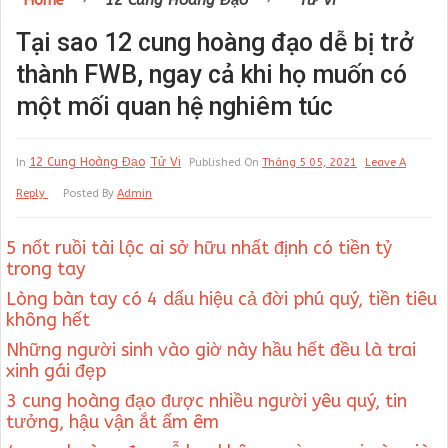
Home
12 Cung Hoàng Đạo
Tử Vi
Tại sao 12 cung hoàng đạo dễ bị trở
thành FWB, ngay cả khi họ muốn có
một mối quan hệ nghiêm túc
12 Cung Hoàng Đạo
Tử Vi
In
Published On
Tháng 5 05, 2021
Leave A
Reply
Posted By
Admin
5 nốt ruồi tài lộc ai sở hữu nhất định có tiền tỷ
trong tay
Lòng bàn tay có 4 dấu hiệu cả đời phú quý, tiền tiêu
không hết
Những người sinh vào giờ này hầu hết đều là trai
xinh gái đẹp
3 cung hoàng đạo được nhiều người yêu quý, tin
tưởng, hậu vận ắt ấm êm