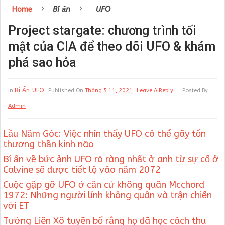
›
›
Home
Bí ẩn
UFO
Project stargate: chương trình tối
mật của CIA để theo dõi UFO & khám
phá sao hỏa
Bí Ẩn
UFO
In
Published On
Tháng 5 11, 2021
Leave A Reply
Posted By
Admin
Lầu Năm Góc: Việc nhìn thấy UFO có thể gây tổn
thương thần kinh não
Bí ẩn về bức ảnh UFO rõ ràng nhất ở anh từ sự cố ở
Calvine sẽ được tiết lộ vào năm 2072
Cuộc gặp gỡ UFO ở căn cứ không quân Mcchord
1972: Những người lính không quân và trận chiến
với ET
Tướng Liên Xô tuyên bố rằng họ đã học cách thu