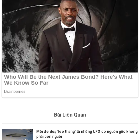
Bài Liên Quan
Mối đe doạ 'leo thang' từ những UFO có nguồn gốc không
phải con người