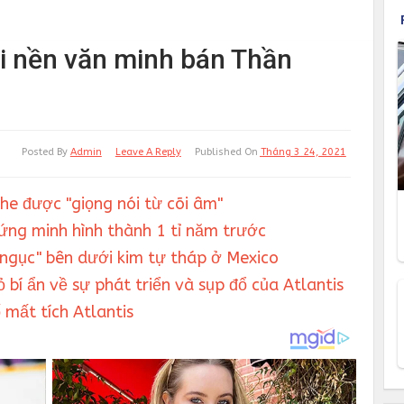
ại nền văn minh bán Thần
Posted By
Admin
Leave A Reply
Published On
Tháng 3 24, 2021
he được "giọng nói từ cõi âm"
hứng minh hình thành 1 tỉ năm trước
ngục" bên dưới kim tự tháp ở Mexico
ỏ bí ẩn về sự phát triển và sụp đổ của Atlantis
mất tích Atlantis