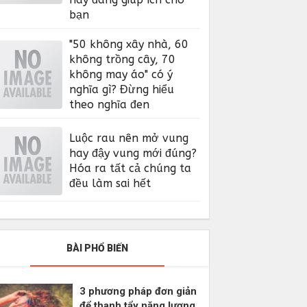
bạn
"50 không xây nhà, 60
không trồng cây, 70
không may áo" có ý
nghĩa gì? Đừng hiểu
theo nghĩa đen
Luộc rau nên mở vung
hay đậy vung mới đúng?
Hóa ra tất cả chúng ta
đều làm sai hết
BÀI PHỔ BIẾN
3 phương pháp đơn giản
để thanh tẩy năng lượng