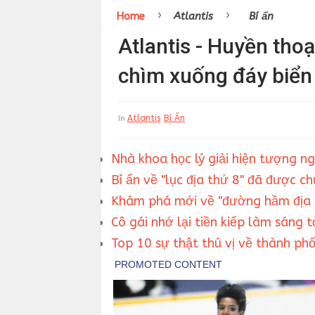
›
›
Home
Atlantis
Bí ẩn
Atlantis - Huyền tho
chìm xuống đáy biển
Atlantis
Bí Ẩn
In
Nhà khoa học lý giải hiện tượng ng
Bí ẩn về "lục địa thứ 8" đã được c
Khám phá mới về "đường hầm địa 
Cô gái nhớ lại tiền kiếp làm sáng t
Top 10 sự thật thú vị về thành phố 