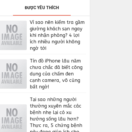
ĐƯỢC YÊU THÍCH
Vì sao nên kiểm tra gầm
giường khách sạn ngay
khi nhận phòng? 4 lợi
ích nhiều người không
ngờ tới
Tín đồ iPhone lâu năm
chưa chắc đã biết công
dụng của chấm đen
cạnh camera, vô cùng
bất ngờ!
Tại sao những người
thường xuyên mắc các
bệnh nhẹ lại có xu
hướng sống lâu hơn?
Thực ra, 5 chứng bệnh
này đang giúp ích cho