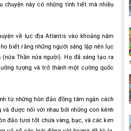
âu chuyện này có những tình tiết mà nhiều
chuyện về lục địa Atlantis vào khoảng năm
ho biết rằng những người sáng lập nên lục
n (nửa Thần nửa người). Họ đã sáng tạo ra
T
tưởng tượng và trở thành một cường quốc
ành từ những hòn đảo đồng tâm ngăn cách
 và được nối với nhau bởi những con kênh
n đảo tươi tốt chứa vàng, bạc, và các kim
ng vô số các loài động vật hoang dã kỳ lạ,