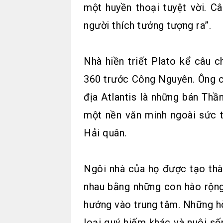
một huyền thoại tuyệt vời. C
người thích tưởng tượng ra”.
Nhà hiền triết Plato kể câu 
360 trước Công Nguyên. Ông c
địa Atlantis là những bán Thầ
một nền văn minh ngoài sức 
Hải quân.
Ngôi nhà của họ được tạo th
nhau bằng những con hào rộng
hướng vào trung tâm. Những hò
loại quý hiếm khác và nuôi số