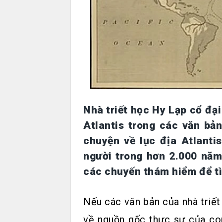
Nhà triết học Hy Lạp cổ đại 
Atlantis trong các văn bả
chuyện về lục địa Atlanti
người trong hơn 2.000 năm
các chuyến thám hiểm để tì
Nếu các văn bản của nhà triết
về nguồn gốc thực sự của con