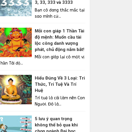
3, 33, 333 và 3333
Bạn có đang thắc mắc tại
sao mình cứ...
Mỗi con giáp 1 Thần Tài
độ mệnh: Muốn cầu tài
lộc công danh vượng
phát, chủ động nắm bắt!
Mỗi con giáp lại có một vị
hần Tài độ...
Hiểu Đúng Về 3 Loại: Tri
Thức, Trí Tuệ Và Trí
Huệ
Trí tuệ là cái làm nên Con
Người. Đó là...
5 lưu ý quan trọng
không thể bỏ qua khi
chọn ngành Đại học